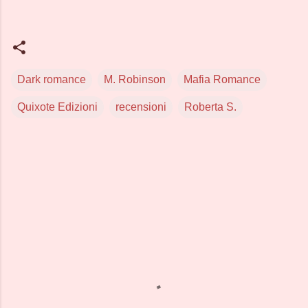
Dark romance
M. Robinson
Mafia Romance
Quixote Edizioni
recensioni
Roberta S.
C
o
m
m
e
n
t
i