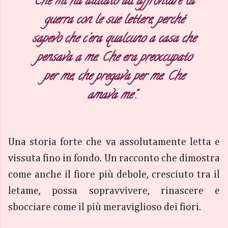
Che mi ha aiutato ad affrontare la
guerra con le sue lettere, perché
sapevo che c'era qualcuno a casa che
pensava a me. Che era preoccupato
per me, che pregava per me. Che
amava me".
Una storia forte che va assolutamente letta e
vissuta fino in fondo. Un racconto che dimostra
come anche il fiore più debole, cresciuto tra il
letame, possa sopravvivere, rinascere e
sbocciare come il più meraviglioso dei fiori.