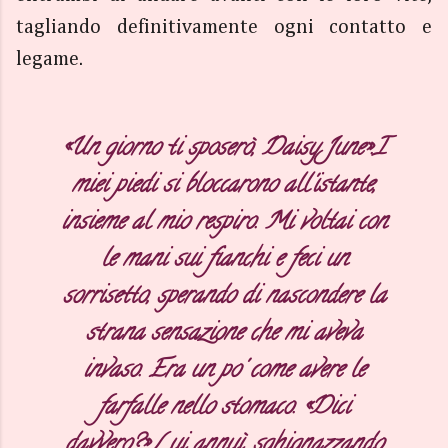
tagliando definitivamente ogni contatto e
legame.
«Un giorno ti sposerò, Daisy June».
I
miei piedi si bloccarono all'istante,
insieme al mio respiro. Mi voltai con
le mani sui fianchi e feci un
sorrisetto, sperando di nascondere la
strana sensazione che mi aveva
invaso. Era un po' come avere le
farfalle nello stomaco. «Dici
davvero?».
Lui annuì, sghignazzando