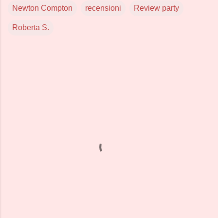
Newton Compton
recensioni
Review party
Roberta S.
C
o
m
m
e
n
t
i