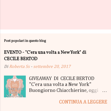
Post popolari in questo blog
EVENTO - "C'era una volta a New York" di
CECILE BERTOD
Di
Roberta Ss
-
settembre 20, 2017
GIVEAWAY DI CECILE BERTOD
"C'era una volta a New York"
Buongiorno Chiacchierine, oggi
siamo lieti di informarvi che
CONTINUA A LEGGERE
lanciamo il SUPER MEGA GIVEAWAY
di CECILE BERTOD per festeggiare