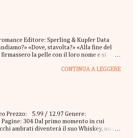
l Coraline 😉 - una Busta Booklovers Per il
ew York". Il Give parte oggi 20 Settembre e
 romance Editore: Sperling & Kupfer Data
ndiamo?» «Dove, stavolta?» «Alla fine del
firmassero la pelle con il loro nome e si
oi tatuaggi sbiaditi, i ricci scombinati e il
CONTINUA A LEGGERE
re, un pomeriggio d'inverno, mentre fuori il
mmeno resa conto di quello che stava
va mai pensato che amare qualcuno potesse
ceo Prezzo: 5.99 / 12.97 Genere:
 Pagine: 304 Dal primo momento in cui
 occhi ambrati diventerà il suo Whiskey, una
 loro amicizia si fa sempre più complicata, e