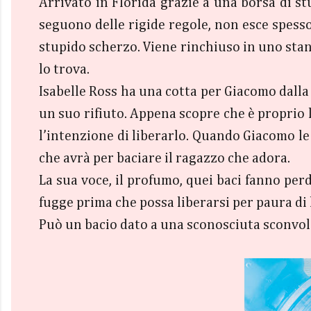
Arrivato in Florida grazie a una borsa di stu
seguono delle rigide regole, non esce spesso
stupido scherzo. Viene rinchiuso in uno stanz
lo trova.
Isabelle Ross ha una cotta per Giacomo dalla 
un suo rifiuto. Appena scopre che è proprio l
l’intenzione di liberarlo. Quando Giacomo le
che avrà per baciare il ragazzo che adora.
La sua voce, il profumo, quei baci fanno perd
fugge prima che possa liberarsi per paura di 
Può un bacio dato a una sconosciuta sconvol