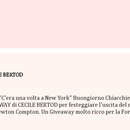
ILE BERTOD
era una volta a New York" Buongiorno Chiacchierin
Y di CECILE BERTOD per festeggiare l'uscita del nuo
ewton Compton. Un Giveaway molto ricco per la Fort
ACCO SORPRESA: - La Copia Cartacea di "C'era una vo
- una Mucchina Portachiavi - un Segnalibro - una Sca