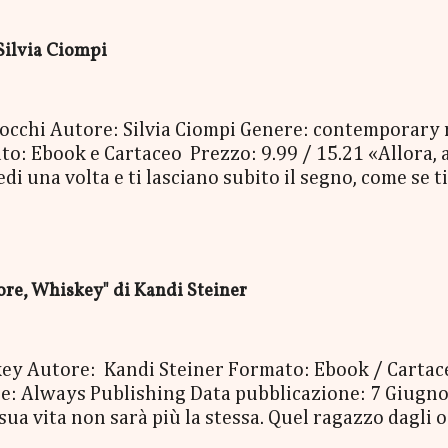
enna Cecile Bertod - un biglietto per imbarcarsi su
 copia cartacea del nuovo libro "C'era una volta a N
Silvia Ciompi
oi occhi Autore: Silvia Ciompi Genere: contemporary
o: Ebook e Cartaceo Prezzo: 9.99 / 15.21 «Allora, a
 una volta e ti lasciano subito il segno, come se ti 
Bolognini Mirko, detto Bolo, è una di quelle. Con i su
niverso, è entrato nella vita di Gheghe senza avvisa
, e da lì non è più andato via. E Gheghe non si è ne
erla, la vita, per avere paura. Nessuno dei due ave
e, Whiskey" di Kandi Steiner
, così pieno di risate, di baci e così doloros...
skey Autore: Kandi Steiner Formato: Ebook / Carta
 Always Publishing Data pubblicazione: 7 Giugno
 sua vita non sarà più la stessa. Quel ragazzo dagli
e dopo mese, anno dopo anno, errore dopo errore, la