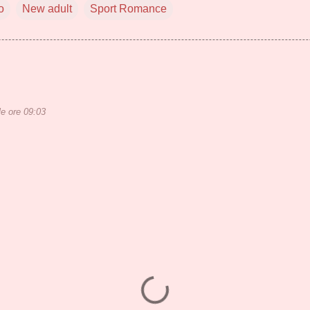
o
New adult
Sport Romance
le ore 09:03