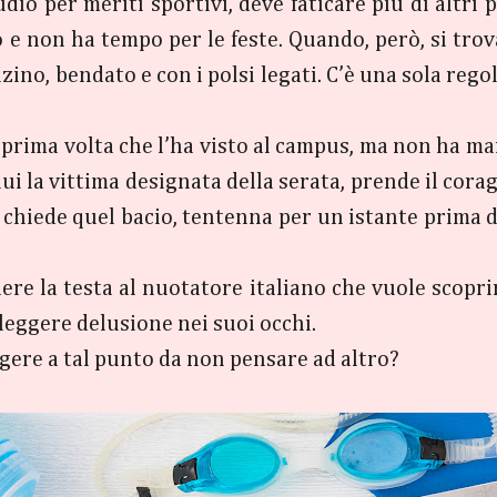
dio per meriti sportivi, deve faticare più di altri 
 e non ha tempo per le feste. Quando, però, si trov
ino, bendato e con i polsi legati. C’è una sola rego
prima volta che l’ha visto al campus, ma non ha mai
ui la vittima designata della serata, prende il cor
 chiede quel bacio, tentenna per un istante prima 
ere la testa al nuotatore italiano che vuole scoprire
leggere delusione nei suoi occhi.
gere a tal punto da non pensare ad altro?