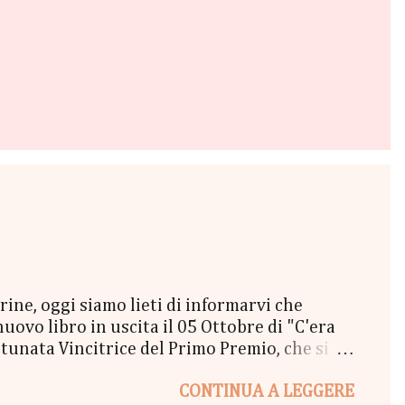
e, oggi siamo lieti di informarvi che
vo libro in uscita il 05 Ottobre di "C'era
unata Vincitrice del Primo Premio, che si
lta a New York" - Una Copia Cartacea di
CONTINUA A LEGGERE
tola di biscotti - un Messaggio in bottiglia