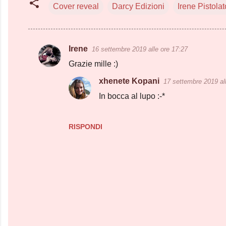
Cover reveal
Darcy Edizioni
Irene Pistolat
Irene
16 settembre 2019 alle ore 17:27
C
Grazie mille :)
o
xhenete Kopani
17 settembre 2019 al
m
In bocca al lupo :-*
m
e
n
RISPONDI
t
i