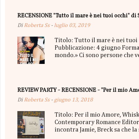
con gommine a cuoricino - una P
secondo estratto ci sarà: - Una
RECENSIONE "Tutto il mare è nei tuoi occhi" di 
terminerà...
Di
Roberta Ss
-
luglio 03, 2019
Titolo: Tutto il mare è nei tu
Pubblicazione: 4 giugno Format
mondo.» Ci sono persone che vedi
mischiassero alle tue molecole. 
sorriso più strafottente dell'u
cielo grigio minacciava pioggia
succedendo, troppo presa a viv
REVIEW PARTY - RECENSIONE - "Per il mio Amor
essere così. Così bello, così vero
Di
Roberta Ss
-
giugno 13, 2018
Titolo: Per il mio Amore, Whi
Contemporary Romance Editore:
incontra Jamie, Breck sa che la
irrinunciabile dipendenza. Mes