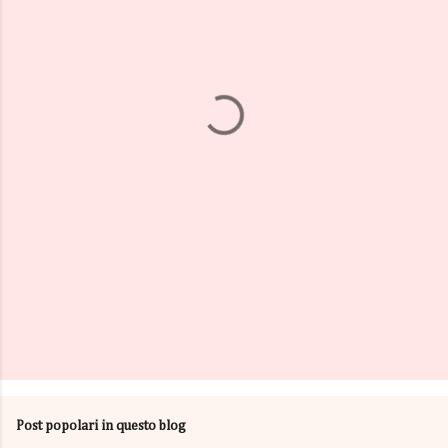
m
e
n
t
i
Post popolari in questo blog