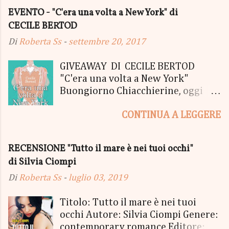
EVENTO - "C'era una volta a New York" di
CECILE BERTOD
Di
Roberta Ss
-
settembre 20, 2017
GIVEAWAY DI CECILE BERTOD
"C'era una volta a New York"
Buongiorno Chiacchierine, oggi
siamo lieti di informarvi che
CONTINUA A LEGGERE
lanciamo il SUPER MEGA GIVEAWAY
di CECILE BERTOD per festeggiare
l'uscita del nuovo libro in uscita il
RECENSIONE "Tutto il mare è nei tuoi occhi"
05 Ottobre di "C'era una volta a
di Silvia Ciompi
New York", edito Newton Compton.
Un Giveaway molto ricco per la
Di
Roberta Ss
-
luglio 03, 2019
Fortunata Vincitrice del Primo
Premio, che si aggiudicherà tutto
Titolo: Tutto il mare è nei tuoi
in Un bel PACCO SORPRESA: - La
occhi Autore: Silvia Ciompi Genere:
Copia Cartacea di "C'era una volta a
contemporary romance Editore: