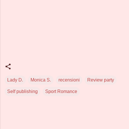
Lady D.
Monica S.
recensioni
Review party
Self publishing
Sport Romance
C
o
m