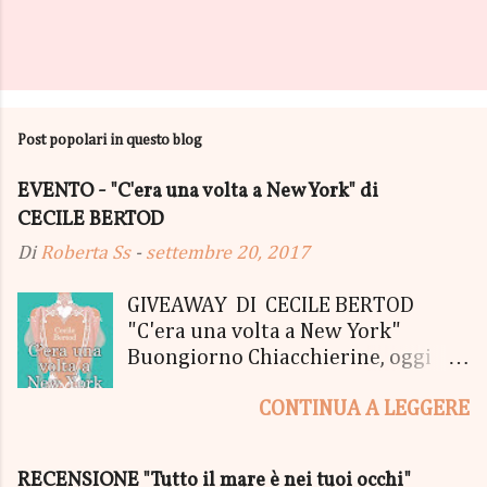
Post popolari in questo blog
EVENTO - "C'era una volta a New York" di
CECILE BERTOD
Di
Roberta Ss
-
settembre 20, 2017
GIVEAWAY DI CECILE BERTOD
"C'era una volta a New York"
Buongiorno Chiacchierine, oggi
siamo lieti di informarvi che
CONTINUA A LEGGERE
lanciamo il SUPER MEGA GIVEAWAY
di CECILE BERTOD per festeggiare
l'uscita del nuovo libro in uscita il
RECENSIONE "Tutto il mare è nei tuoi occhi"