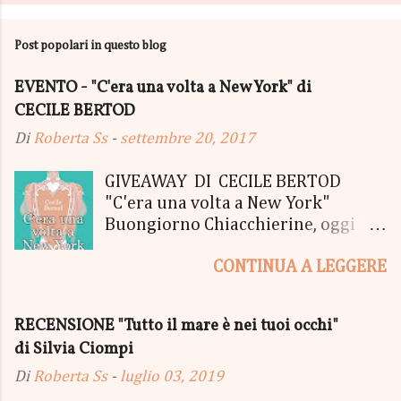
Post popolari in questo blog
EVENTO - "C'era una volta a New York" di
CECILE BERTOD
Di
Roberta Ss
-
settembre 20, 2017
GIVEAWAY DI CECILE BERTOD
"C'era una volta a New York"
Buongiorno Chiacchierine, oggi
siamo lieti di informarvi che
CONTINUA A LEGGERE
lanciamo il SUPER MEGA GIVEAWAY
di CECILE BERTOD per festeggiare
l'uscita del nuovo libro in uscita il
RECENSIONE "Tutto il mare è nei tuoi occhi"
05 Ottobre di "C'era una volta a
di Silvia Ciompi
New York", edito Newton Compton.
Un Giveaway molto ricco per la
Di
Roberta Ss
-
luglio 03, 2019
Fortunata Vincitrice del Primo