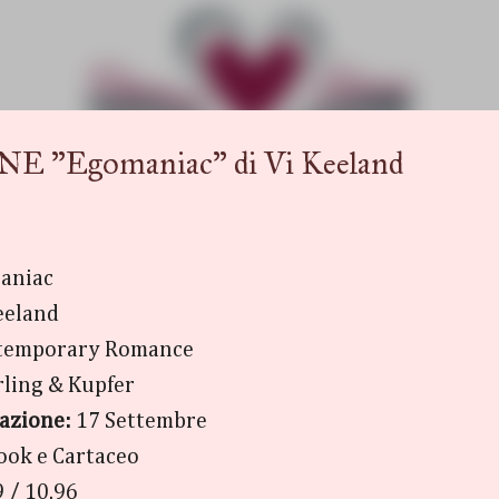
Passa ai contenuti principali
"Egomaniac" di Vi Keeland
aniac
eeland
temporary Romance
rling & Kupfer
cazione:
17 Settembre
ook e Cartaceo
9 / 10.96