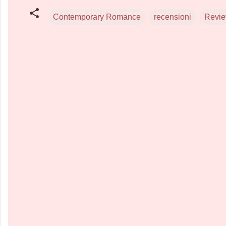
Contemporary Romance
recensioni
Revie
C
o
m
m
e
n
t
i