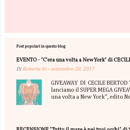
Post popolari in questo blog
EVENTO - "C'era una volta a New York" di CEC
Di
Roberta Ss
-
settembre 20, 2017
GIVEAWAY DI CECILE BERTOD "C'
lanciamo il SUPER MEGA GIVEAWA
una volta a New York", edito N
aggiudicherà tutto in Un bel P
"tutto ma non il mio Tailleur" 
con gommine a cuoricino - una P
secondo estratto ci sarà: - Una
RECENSIONE "Tutto il mare è nei tuoi occhi" di 