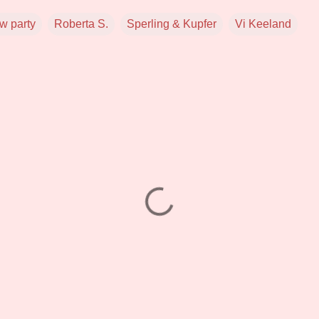
w party
Roberta S.
Sperling & Kupfer
Vi Keeland