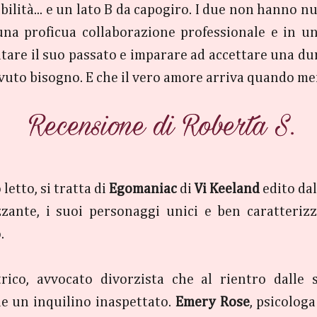
bilità... e un lato B da capogiro. I due non hanno n
una proficua collaborazione professionale e in un'
tare il suo passato e imparare ad accettare una dur
avuto bisogno. E che il vero amore arriva quando men
letto, si tratta di
Egomaniac
di
Vi Keeland
edito da
zzante, i suoi personaggi unici e ben caratterizza
.
ico, avvocato divorzista che al rientro dalle 
che un inquilino inaspettato.
Emery Rose
, psicolog