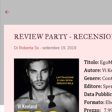
REVIEW PARTY - RECENSIONE 
Di
Roberta Ss
-
settembre 19, 2019
Titolo:
EgoM
Autore:
Vi K
Genere:
Con
Editore:
Spe
Data Pubbli
Formato:
Eb
Prezzo:
7.9