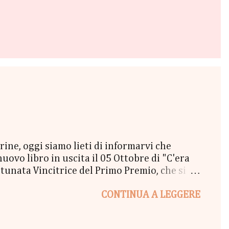
e, oggi siamo lieti di informarvi che
vo libro in uscita il 05 Ottobre di "C'era
unata Vincitrice del Primo Premio, che si
lta a New York" - Una Copia Cartacea di
CONTINUA A LEGGERE
tola di biscotti - un Messaggio in bottiglia
l Coraline 😉 - una Busta Booklovers Per il
ew York". Il Give parte oggi 20 Settembre e