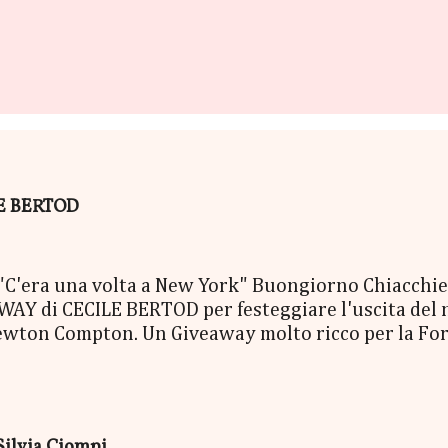
ILE BERTOD
era una volta a New York" Buongiorno Chiacchierin
Y di CECILE BERTOD per festeggiare l'uscita del nuo
ewton Compton. Un Giveaway molto ricco per la Fort
ACCO SORPRESA: - La Copia Cartacea di "C'era una vo
- una Mucchina Portachiavi - un Segnalibro - una Sca
enna Cecile Bertod - un biglietto per imbarcarsi su
 copia cartacea del nuovo libro "C'era una volta a N
Silvia Ciompi