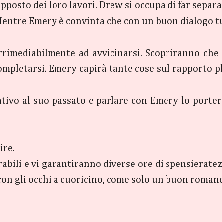
posto dei loro lavori. Drew si occupa di far separar
 Mentre Emery è convinta che con un buon dialogo tu
 irrimediabilmente ad avvicinarsi. Scopriranno ch
 completarsi. Emery capirà tante cose sul rapporto p
tivo al suo passato e parlare con Emery lo porterà
gire.
rabili e vi garantiranno diverse ore di spensieratez
ia con gli occhi a cuoricino, come solo un buon romanc