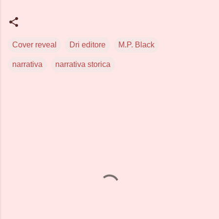
Cover reveal
Dri editore
M.P. Black
narrativa
narrativa storica
C
o
m
m
e
n
t
i