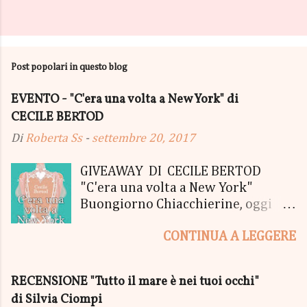
Post popolari in questo blog
EVENTO - "C'era una volta a New York" di
CECILE BERTOD
Di
Roberta Ss
-
settembre 20, 2017
GIVEAWAY DI CECILE BERTOD
"C'era una volta a New York"
Buongiorno Chiacchierine, oggi
siamo lieti di informarvi che
CONTINUA A LEGGERE
lanciamo il SUPER MEGA GIVEAWAY
di CECILE BERTOD per festeggiare
l'uscita del nuovo libro in uscita il
RECENSIONE "Tutto il mare è nei tuoi occhi"
05 Ottobre di "C'era una volta a
di Silvia Ciompi
New York", edito Newton Compton.