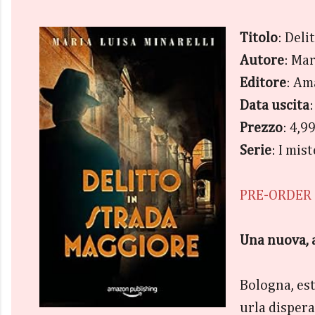
Titolo
: Deli
Autore
: Mar
Editore
: Am
Data uscita
Prezzo
: 4,9
Serie
: I mis
PRE-ORDER
Una nuova, a
Bologna, est
urla dispera