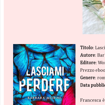
Titolo
: Las
Autore
: Ba
Editore
: Wo
Prezzo eboo
Genere
: ro
Data pubbli
Francesca è