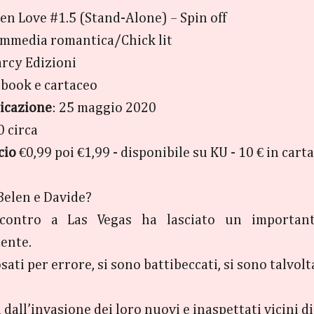
den Love #1.5 (Stand-Alone) – Spin off
ommedia romantica/Chick lit
arcy Edizioni
Ebook e cartaceo
icazione
: 25 maggio 2020
0 circa
cio
€0,99 poi €1,99 - disponibile su KU - 10 € in cart
Belen e Davide?
ncontro a Las Vegas ha lasciato un important
ente.
sati per errore, si sono battibeccati, si sono talvolt
dall’invasione dei loro nuovi e inaspettati vicini di 