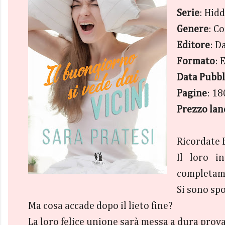
Serie
: Hid
Genere
: C
Editore
: D
Formato
: 
Data Pubbl
Pagine
: 18
Prezzo lan
Ricordate 
Il loro i
completam
Si sono spo
Ma cosa accade dopo il lieto fine?
La loro felice unione sarà messa a dura prova 