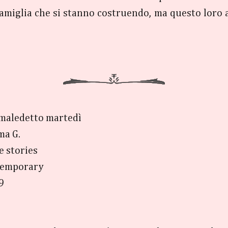
famiglia che si stanno costruendo, ma questo loro 
maledetto martedì
a G.
e stories
temporary
99