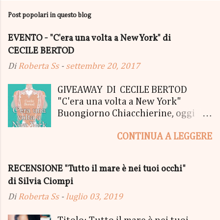
Post popolari in questo blog
EVENTO - "C'era una volta a New York" di
CECILE BERTOD
Di
Roberta Ss
-
settembre 20, 2017
GIVEAWAY DI CECILE BERTOD
"C'era una volta a New York"
Buongiorno Chiacchierine, oggi
siamo lieti di informarvi che
CONTINUA A LEGGERE
lanciamo il SUPER MEGA GIVEAWAY
di CECILE BERTOD per festeggiare
l'uscita del nuovo libro in uscita il
RECENSIONE "Tutto il mare è nei tuoi occhi"
05 Ottobre di "C'era una volta a
di Silvia Ciompi
New York", edito Newton Compton.
Un Giveaway molto ricco per la
Di
Roberta Ss
-
luglio 03, 2019
Fortunata Vincitrice del Primo
Premio, che si aggiudicherà tutto