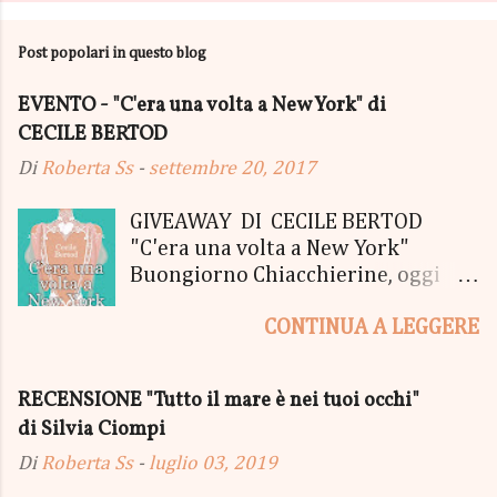
Post popolari in questo blog
EVENTO - "C'era una volta a New York" di
CECILE BERTOD
Di
Roberta Ss
-
settembre 20, 2017
GIVEAWAY DI CECILE BERTOD
"C'era una volta a New York"
Buongiorno Chiacchierine, oggi
siamo lieti di informarvi che
CONTINUA A LEGGERE
lanciamo il SUPER MEGA GIVEAWAY
di CECILE BERTOD per festeggiare
l'uscita del nuovo libro in uscita il
RECENSIONE "Tutto il mare è nei tuoi occhi"
05 Ottobre di "C'era una volta a
di Silvia Ciompi
New York", edito Newton Compton.
Un Giveaway molto ricco per la
Di
Roberta Ss
-
luglio 03, 2019
Fortunata Vincitrice del Primo