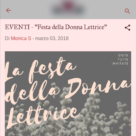
Passa ai contenuti principali
EVENTI - "Festa della Donna Lettrice"
Di
Monica S
-
marzo 03, 2018