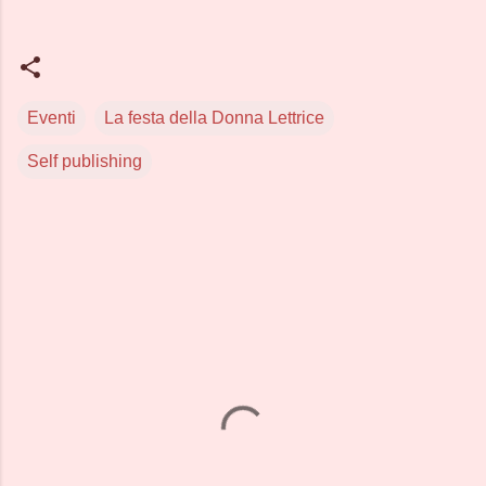
Eventi
La festa della Donna Lettrice
Self publishing
C
o
m
m
e
n
t
i