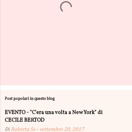
i
Post popolari in questo blog
EVENTO - "C'era una volta a New York" di
CECILE BERTOD
Di
Roberta Ss
-
settembre 20, 2017