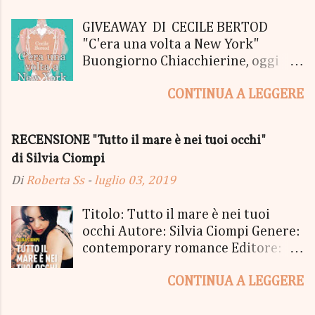
GIVEAWAY DI CECILE BERTOD
"C'era una volta a New York"
Buongiorno Chiacchierine, oggi
siamo lieti di informarvi che
CONTINUA A LEGGERE
lanciamo il SUPER MEGA GIVEAWAY
di CECILE BERTOD per festeggiare
l'uscita del nuovo libro in uscita il
RECENSIONE "Tutto il mare è nei tuoi occhi"
05 Ottobre di "C'era una volta a
di Silvia Ciompi
New York", edito Newton Compton.
Un Giveaway molto ricco per la
Di
Roberta Ss
-
luglio 03, 2019
Fortunata Vincitrice del Primo
Premio, che si aggiudicherà tutto
Titolo: Tutto il mare è nei tuoi
in Un bel PACCO SORPRESA: - La
occhi Autore: Silvia Ciompi Genere:
Copia Cartacea di "C'era una volta a
contemporary romance Editore:
New York" - Una Copia Cartacea di
Sperling & Kupfer Data
"tutto ma non il mio Tailleur" - una
CONTINUA A LEGGERE
Pubblicazione: 4 giugno Formato:
Mucchina Portachiavi - un
Ebook e Cartaceo Prezzo: 9.99 /
Segnalibro - una Scatola di biscotti