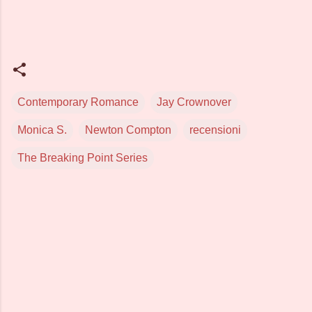
Contemporary Romance
Jay Crownover
Monica S.
Newton Compton
recensioni
The Breaking Point Series
C
o
m
m
e
n
t