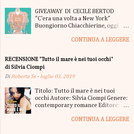
m
e
GIVEAWAY DI CECILE BERTOD
n
"C'era una volta a New York"
t
Buongiorno Chiacchierine, oggi
o
siamo lieti di informarvi che
CONTINUA A LEGGERE
lanciamo il SUPER MEGA GIVEAWAY
di CECILE BERTOD per festeggiare
l'uscita del nuovo libro in uscita il
RECENSIONE "Tutto il mare è nei tuoi occhi"
05 Ottobre di "C'era una volta a
di Silvia Ciompi
New York", edito Newton Compton.
Un Giveaway molto ricco per la
Di
Roberta Ss
-
luglio 03, 2019
Fortunata Vincitrice del Primo
Premio, che si aggiudicherà tutto
Titolo: Tutto il mare è nei tuoi
in Un bel PACCO SORPRESA: - La
occhi Autore: Silvia Ciompi Genere:
Copia Cartacea di "C'era una volta a
contemporary romance Editore:
New York" - Una Copia Cartacea di
Sperling & Kupfer Data
"tutto ma non il mio Tailleur" - una
CONTINUA A LEGGERE
Pubblicazione: 4 giugno Formato:
Mucchina Portachiavi - un
Ebook e Cartaceo Prezzo: 9.99 /
Segnalibro - una Scatola di biscotti
15.21 «Allora, andiamo?» «Dove,