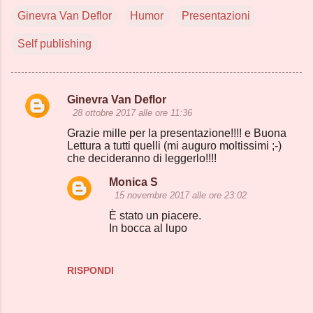
Ginevra Van Deflor
Humor
Presentazioni
Self publishing
Ginevra Van Deflor
C
28 ottobre 2017 alle ore 11:36
o
Grazie mille per la presentazione!!!! e Buona
Lettura a tutti quelli (mi auguro moltissimi ;-)
m
che decideranno di leggerlo!!!!
m
Monica S
e
15 novembre 2017 alle ore 23:02
n
È stato un piacere.
t
In bocca al lupo
i
RISPONDI