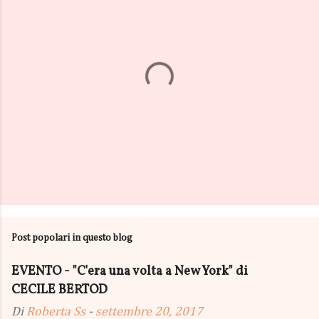
P
o
s
Post popolari in questo blog
t
a
u
EVENTO - "C'era una volta a New York" di
n
CECILE BERTOD
c
o
Di
Roberta Ss
-
settembre 20, 2017
m