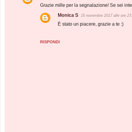
Grazie mille per la segnalazione! Se sei int
o
Monica S
15 novembre 2017 alle ore 23
m
È stato un piacere, grazie a te :)
m
e
n
RISPONDI
t
i