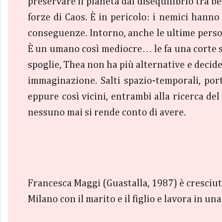
preservare il pianeta dal disequilibrio tra b
forze di Caos. È in pericolo: i nemici hanno
conseguenze. Intorno, anche le ultime perso
È un umano così mediocre… le fa una corte spi
spoglie, Thea non ha più alternative e decide
immaginazione. Salti spazio-temporali, port
eppure così vicini, entrambi alla ricerca de
nessuno mai si rende conto di avere.
Francesca Maggi (Guastalla, 1987) è cresciuta
Milano con il marito e il figlio e lavora in u