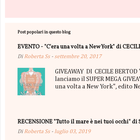
P
o
s
t
Post popolari in questo blog
a
u
n
EVENTO - "C'era una volta a New York" di CEC
c
Di
Roberta Ss
-
settembre 20, 2017
o
m
m
GIVEAWAY DI CECILE BERTOD "C'
e
lanciamo il SUPER MEGA GIVEAWA
n
t
una volta a New York", edito N
o
aggiudicherà tutto in Un bel P
"tutto ma non il mio Tailleur" 
con gommine a cuoricino - una P
secondo estratto ci sarà: - Una
RECENSIONE "Tutto il mare è nei tuoi occhi" di 
terminerà...
Di
Roberta Ss
-
luglio 03, 2019