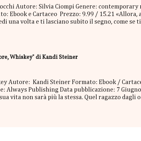
oi occhi Autore: Silvia Ciompi Genere: contemporary
o: Ebook e Cartaceo Prezzo: 9.99 / 15.21 «Allora, a
 una volta e ti lasciano subito il segno, come se ti 
Bolognini Mirko, detto Bolo, è una di quelle. Con i su
niverso, è entrato nella vita di Gheghe senza avvisa
, e da lì non è più andato via. E Gheghe non si è ne
erla, la vita, per avere paura. Nessuno dei due ave
e, Whiskey" di Kandi Steiner
, così pieno di risate, di baci e così doloros...
skey Autore: Kandi Steiner Formato: Ebook / Carta
 Always Publishing Data pubblicazione: 7 Giugno
 sua vita non sarà più la stessa. Quel ragazzo dagli
e dopo mese, anno dopo anno, errore dopo errore, la
inarrestabile. Ma cosa fare quando il tempo e le ci
ungo una donna può lottare per riappropriarsi del
passionata e straziante, in cui il destino giocherà a
ole più coraggio ad ammettere di amare qualcuno e di