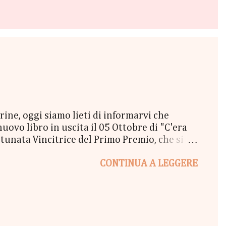
e, oggi siamo lieti di informarvi che
vo libro in uscita il 05 Ottobre di "C'era
unata Vincitrice del Primo Premio, che si
lta a New York" - Una Copia Cartacea di
CONTINUA A LEGGERE
tola di biscotti - un Messaggio in bottiglia
l Coraline 😉 - una Busta Booklovers Per il
ew York". Il Give parte oggi 20 Settembre e