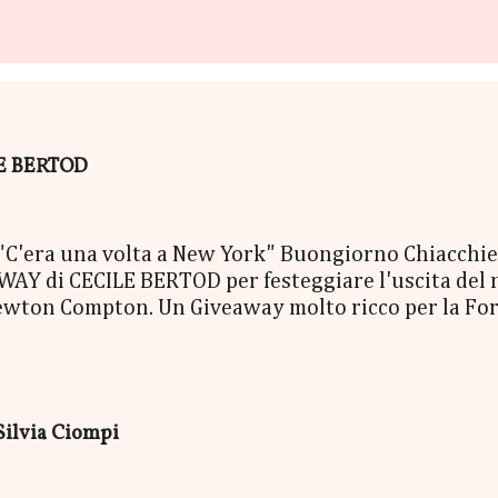
ILE BERTOD
era una volta a New York" Buongiorno Chiacchierin
Y di CECILE BERTOD per festeggiare l'uscita del nuo
ewton Compton. Un Giveaway molto ricco per la Fort
ACCO SORPRESA: - La Copia Cartacea di "C'era una vo
- una Mucchina Portachiavi - un Segnalibro - una Sca
enna Cecile Bertod - un biglietto per imbarcarsi su
 copia cartacea del nuovo libro "C'era una volta a N
Silvia Ciompi