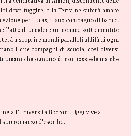
ll’ira vendicativa di Aimon, discendente delle
 lei deve fuggire, o la Terra ne subirà amare
cezione per Lucas, il suo compagno di banco.
 nell’atto di uccidere un nemico sotto mentite
terà a scoprire mondi paralleli aldilà di ogni
ttano i due compagni di scuola, così diversi
tutti umani che ognuno di noi possiede ma che
ing all’Università Bocconi. Oggi vive a
 il suo romanzo d’esordio.