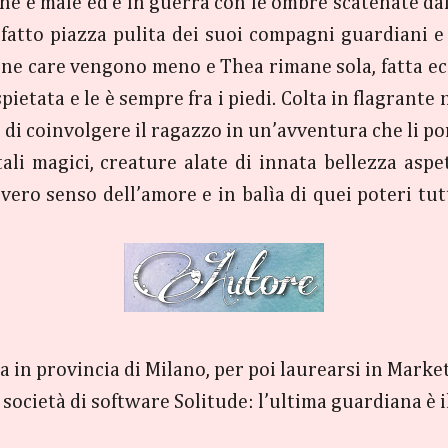
ene e male ed è in guerra con le ombre scatenate da
 fatto piazza pulita dei suoi compagni guardiani e
ne care vengono meno e Thea rimane sola, fatta ec
etata e le è sempre fra i piedi. Colta in flagrante
 di coinvolgere il ragazzo in un’avventura che li por
ali magici, creature alate di innata bellezza aspe
l vero senso dell’amore e in balìa di quei poteri 
 in provincia di Milano, per poi laurearsi in Market
na società di software Solitude: l’ultima guardiana è