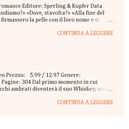
 romance Editore: Sperling & Kupfer Data
ndiamo?» «Dove, stavolta?» «Alla fine del
firmassero la pelle con il loro nome e si
oi tatuaggi sbiaditi, i ricci scombinati e il
CONTINUA A LEGGERE
re, un pomeriggio d'inverno, mentre fuori il
mmeno resa conto di quello che stava
va mai pensato che amare qualcuno potesse
ceo Prezzo: 5.99 / 12.97 Genere:
 Pagine: 304 Dal primo momento in cui
 occhi ambrati diventerà il suo Whiskey, una
 loro amicizia si fa sempre più complicata, e
CONTINUA A LEGGERE
rcostanze sembrano essere sempre avverse?
 cuore dell'uomo che da sempre le
 tirare i fili del vero amore, in un turbinio
 voler ...