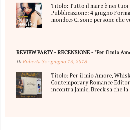
Titolo: Tutto il mare è nei tu
Pubblicazione: 4 giugno Format
mondo.» Ci sono persone che vedi
mischiassero alle tue molecole. 
sorriso più strafottente dell'u
cielo grigio minacciava pioggia
succedendo, troppo presa a viv
REVIEW PARTY - RECENSIONE - "Per il mio Amor
essere così. Così bello, così vero
Di
Roberta Ss
-
giugno 13, 2018
Titolo: Per il mio Amore, Whi
Contemporary Romance Editore:
incontra Jamie, Breck sa che la
irrinunciabile dipendenza. Mes
la loro attrazione sempre più 
Quanto duramente e quanto a l
appartiene? Una storia cruda, ap
di emozioni. travolgenti. Ci vu