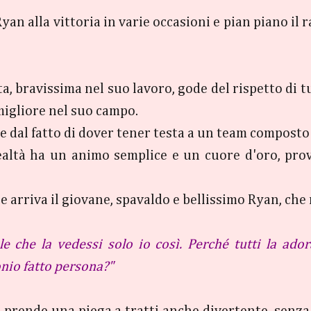
yan alla vittoria in varie occasioni e pian piano il 
 bravissima nel suo lavoro, gode del rispetto di tut
igliore nel suo campo.
che dal fatto di dover tener testa a un team compos
ealtà ha un animo semplice e un cuore d'oro, pro
ie arriva il giovane, spavaldo e bellissimo Ryan, che
le che la vedessi solo io così. Perché tutti la ado
nio fatto persona?"
 prende una piega a tratti anche divertente, senza 