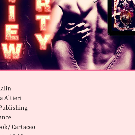
alin
 Altieri
 Publishing
ance
ok/ Cartaceo