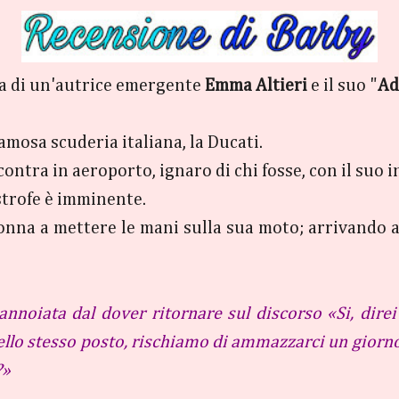
ta di un'autrice emergente
Emma Altieri
e il suo "
Ad
amosa scuderia italiana, la Ducati.
 scontra in aeroporto, ignaro di chi fosse, con il su
strofe è imminente.
na a mettere le mani sulla sua moto; arrivando al 
nnoiata dal dover ritornare sul discorso «Si, dire
lo stesso posto, rischiamo di ammazzarci un giorno d
?»