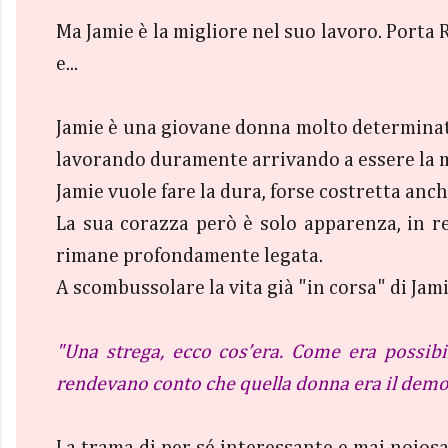
Ma Jamie è la migliore nel suo lavoro. Porta R
e...
Jamie è una giovane donna molto determinata,
lavorando duramente arrivando a essere la m
Jamie vuole fare la dura, forse costretta an
La sua corazza però è solo apparenza, in r
rimane profondamente legata.
A scombussolare la vita già "in corsa" di Jam
"Una strega, ecco cos’era. Come era possibi
rendevano conto che quella donna era il demo
La trama di per sé interessante e mai noiosa