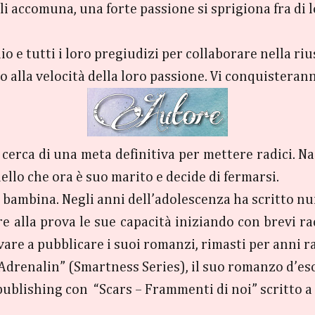
 li accomuna, una forte passione si sprigiona fra di
o e tutti i loro pregiudizi per collaborare nella riu
alla velocità della loro passione. Vi conquisteranno
cerca di una meta definitiva per mettere radici. Nas
ello che ora è suo marito e decide di fermarsi.
da bambina. Negli anni dell’adolescenza ha scritto nu
re alla prova le sue capacità iniziando con brevi ra
are a pubblicare i suoi romanzi, rimasti per anni ra
“Adrenalin” (Smartness Series), il suo romanzo d’es
f-publishing con “Scars – Frammenti di noi” scritto 