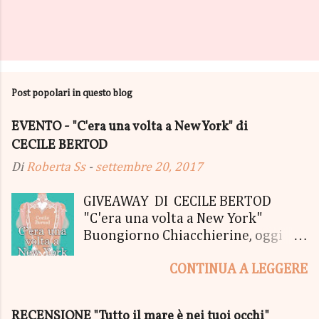
Post popolari in questo blog
EVENTO - "C'era una volta a New York" di
CECILE BERTOD
Di
Roberta Ss
-
settembre 20, 2017
GIVEAWAY DI CECILE BERTOD
"C'era una volta a New York"
Buongiorno Chiacchierine, oggi
siamo lieti di informarvi che
CONTINUA A LEGGERE
lanciamo il SUPER MEGA GIVEAWAY
di CECILE BERTOD per festeggiare
l'uscita del nuovo libro in uscita il
RECENSIONE "Tutto il mare è nei tuoi occhi"