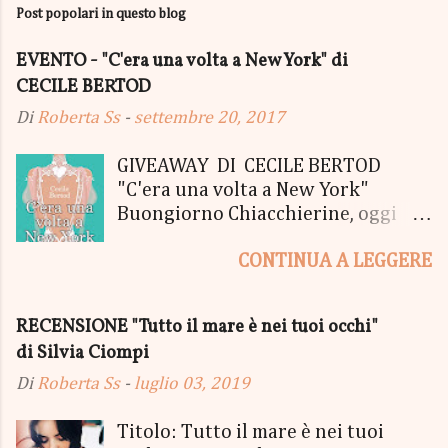
Post popolari in questo blog
EVENTO - "C'era una volta a New York" di
CECILE BERTOD
Di
Roberta Ss
-
settembre 20, 2017
GIVEAWAY DI CECILE BERTOD
"C'era una volta a New York"
Buongiorno Chiacchierine, oggi
siamo lieti di informarvi che
CONTINUA A LEGGERE
lanciamo il SUPER MEGA GIVEAWAY
di CECILE BERTOD per festeggiare
l'uscita del nuovo libro in uscita il
RECENSIONE "Tutto il mare è nei tuoi occhi"
05 Ottobre di "C'era una volta a
di Silvia Ciompi
New York", edito Newton Compton.
Un Giveaway molto ricco per la
Di
Roberta Ss
-
luglio 03, 2019
Fortunata Vincitrice del Primo
Premio, che si aggiudicherà tutto
Titolo: Tutto il mare è nei tuoi