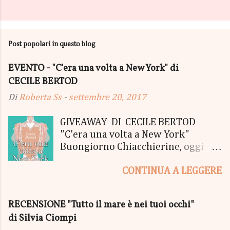
Post popolari in questo blog
EVENTO - "C'era una volta a New York" di
CECILE BERTOD
Di
Roberta Ss
-
settembre 20, 2017
GIVEAWAY DI CECILE BERTOD
"C'era una volta a New York"
Buongiorno Chiacchierine, oggi
siamo lieti di informarvi che
CONTINUA A LEGGERE
lanciamo il SUPER MEGA GIVEAWAY
di CECILE BERTOD per festeggiare
l'uscita del nuovo libro in uscita il
RECENSIONE "Tutto il mare è nei tuoi occhi"
05 Ottobre di "C'era una volta a
di Silvia Ciompi
New York", edito Newton Compton.