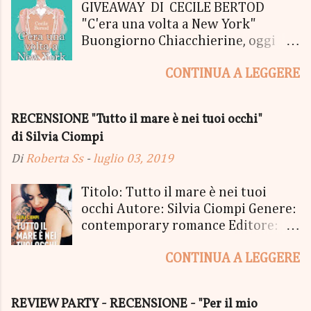
GIVEAWAY DI CECILE BERTOD
"C'era una volta a New York"
Buongiorno Chiacchierine, oggi
siamo lieti di informarvi che
CONTINUA A LEGGERE
lanciamo il SUPER MEGA GIVEAWAY
di CECILE BERTOD per festeggiare
l'uscita del nuovo libro in uscita il
RECENSIONE "Tutto il mare è nei tuoi occhi"
05 Ottobre di "C'era una volta a
di Silvia Ciompi
New York", edito Newton Compton.
Un Giveaway molto ricco per la
Di
Roberta Ss
-
luglio 03, 2019
Fortunata Vincitrice del Primo
Premio, che si aggiudicherà tutto
Titolo: Tutto il mare è nei tuoi
in Un bel PACCO SORPRESA: - La
occhi Autore: Silvia Ciompi Genere:
Copia Cartacea di "C'era una volta a
contemporary romance Editore:
New York" - Una Copia Cartacea di
Sperling & Kupfer Data
"tutto ma non il mio Tailleur" - una
CONTINUA A LEGGERE
Pubblicazione: 4 giugno Formato:
Mucchina Portachiavi - un
Ebook e Cartaceo Prezzo: 9.99 /
Segnalibro - una Scatola di biscotti
15.21 «Allora, andiamo?» «Dove,
REVIEW PARTY - RECENSIONE - "Per il mio
- un Messaggio in bottiglia con
stavolta?» «Alla fine del mondo.» Ci