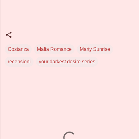
Costanza
Mafia Romance
Marty Sunrise
recensioni
your darkest desire series
C
o
m
m
e
n
t
i