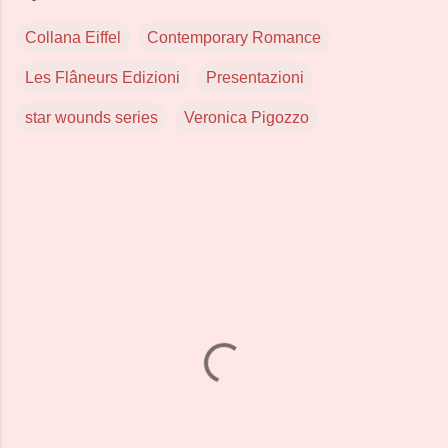
Collana Eiffel
Contemporary Romance
Les Flâneurs Edizioni
Presentazioni
star wounds series
Veronica Pigozzo
C
o
m
m
e
n
t
i