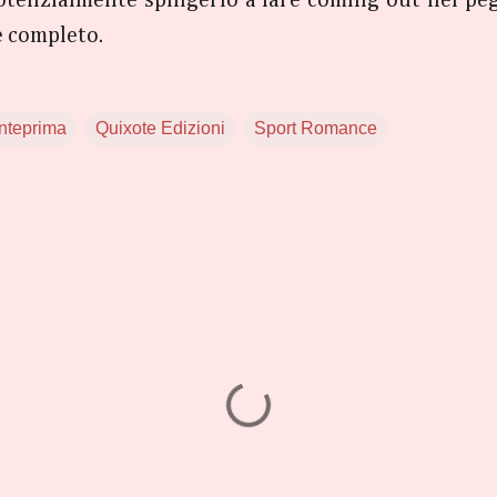
potenzialmente spingerlo a fare coming out nel peg
e completo.
anteprima
Quixote Edizioni
Sport Romance