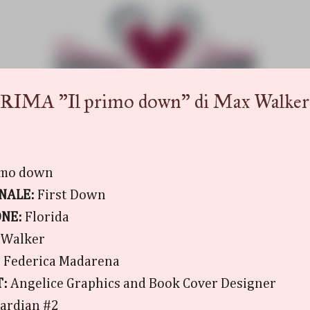
Passa ai contenuti principali
 "Il primo down" di Max Walker
rimo down
INALE:
First Down
NE:
Florida
 Walker
:
Federica Madarena
T:
Angelice Graphics and Book Cover Designer
ardian #2