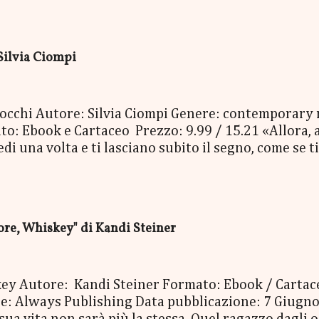
- una Mucchina Portachiavi - un Segnalibro - una Sca
enna Cecile Bertod - un biglietto per imbarcarsi su
 copia cartacea del nuovo libro "C'era una volta a N
Silvia Ciompi
oi occhi Autore: Silvia Ciompi Genere: contemporary
o: Ebook e Cartaceo Prezzo: 9.99 / 15.21 «Allora, a
 una volta e ti lasciano subito il segno, come se ti 
Bolognini Mirko, detto Bolo, è una di quelle. Con i su
niverso, è entrato nella vita di Gheghe senza avvisa
, e da lì non è più andato via. E Gheghe non si è ne
erla, la vita, per avere paura. Nessuno dei due ave
e, Whiskey" di Kandi Steiner
, così pieno di risate, di baci e così doloros...
skey Autore: Kandi Steiner Formato: Ebook / Carta
 Always Publishing Data pubblicazione: 7 Giugno