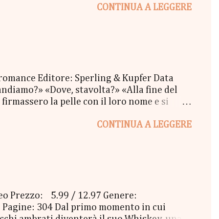
CONTINUA A LEGGERE
tola di biscotti - un Messaggio in bottiglia
l Coraline 😉 - una Busta Booklovers Per il
ew York". Il Give parte oggi 20 Settembre e
 romance Editore: Sperling & Kupfer Data
ndiamo?» «Dove, stavolta?» «Alla fine del
firmassero la pelle con il loro nome e si
oi tatuaggi sbiaditi, i ricci scombinati e il
CONTINUA A LEGGERE
re, un pomeriggio d'inverno, mentre fuori il
mmeno resa conto di quello che stava
va mai pensato che amare qualcuno potesse
ceo Prezzo: 5.99 / 12.97 Genere:
 Pagine: 304 Dal primo momento in cui