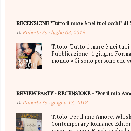
"tutto ma non il mio Tailleur" 
con gommine a cuoricino - una P
secondo estratto ci sarà: - Una
RECENSIONE "Tutto il mare è nei tuoi occhi" di 
terminerà...
Di
Roberta Ss
-
luglio 03, 2019
Titolo: Tutto il mare è nei tu
Pubblicazione: 4 giugno Format
mondo.» Ci sono persone che vedi
mischiassero alle tue molecole. 
sorriso più strafottente dell'u
cielo grigio minacciava pioggia
succedendo, troppo presa a viv
REVIEW PARTY - RECENSIONE - "Per il mio Amor
essere così. Così bello, così vero
Di
Roberta Ss
-
giugno 13, 2018
Titolo: Per il mio Amore, Whi
Contemporary Romance Editore: