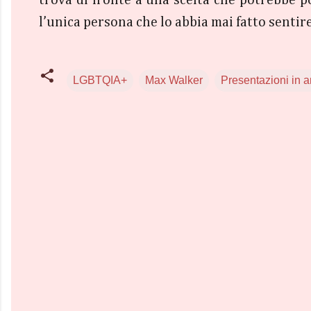
trova di fronte a una scelta che potrebbe 
l’unica persona che lo abbia mai fatto sentir
LGBTQIA+
Max Walker
Presentazioni in 
C
o
m
m
e
n
t
i