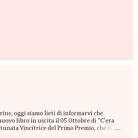
e, oggi siamo lieti di informarvi che
vo libro in uscita il 05 Ottobre di "C'era
unata Vincitrice del Primo Premio, che si
lta a New York" - Una Copia Cartacea di