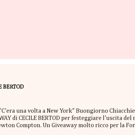
ILE BERTOD
era una volta a New York" Buongiorno Chiacchierin
Y di CECILE BERTOD per festeggiare l'uscita del nuo
ewton Compton. Un Giveaway molto ricco per la Fort
ACCO SORPRESA: - La Copia Cartacea di "C'era una vo