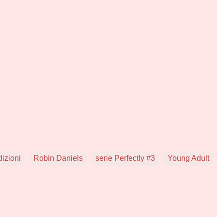
izioni
Robin Daniels
serie Perfectly #3
Young Adult