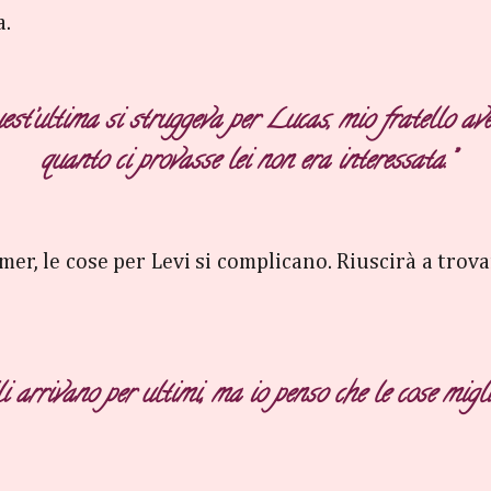
a.
est’ultima si struggeva per Lucas, mio fratello av
quanto ci provasse lei non era interessata.”
r, le cose per Levi si complicano. Riuscirà a trovar
i arrivano per ultimi, ma io penso che le cose migli