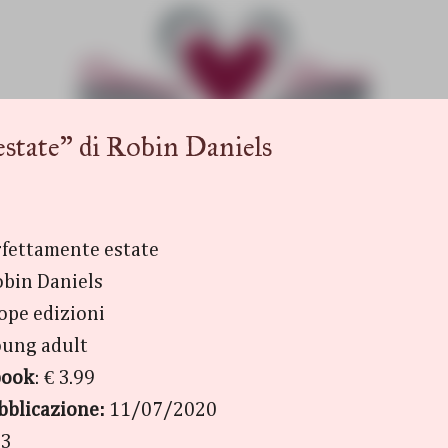
Passa ai contenuti principali
ate" di Robin Daniels
fettamente estate
bin Daniels
Hope edizioni
ung adult
book
: € 3.99
bblicazione:
11/07/2020
3