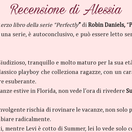
t
erzo libro della serie
“Perfectly
”
di
Robin Daniels,
“
P
 di una serie, è autoconclusivo, e può essere letto
i. Giudizioso, tranquillo e molto maturo per la sua e
l classico playboy che colleziona ragazze, con un ca
ere esuberante.
anze estive in Florida, non vede l’ora di rivedere
S
nvolgente rischia di rovinare le vacanze, non solo p
mbiare radicalmente.
i, mentre Levi è cotto di Summer, lei lo vede sol