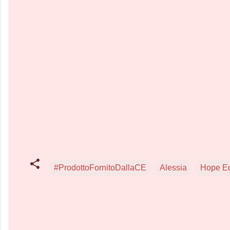
#ProdottoFornitoDallaCE
Alessia
Hope Ed
C
o
m