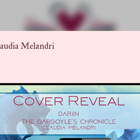
Passa ai contenuti principali
udia Melandri