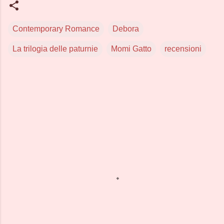
Contemporary Romance
Debora
La trilogia delle paturnie
Momi Gatto
recensioni
C
o
m
m
e
n
t
i