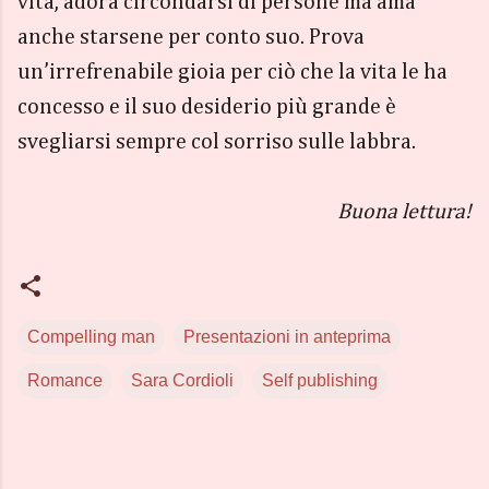
vita, adora circondarsi di persone ma ama
anche starsene per conto suo. Prova
un’irrefrenabile gioia per ciò che la vita le ha
concesso e il suo desiderio più grande è
svegliarsi sempre col sorriso sulle labbra.
Buona lettura!
Compelling man
Presentazioni in anteprima
Romance
Sara Cordioli
Self publishing
C
o