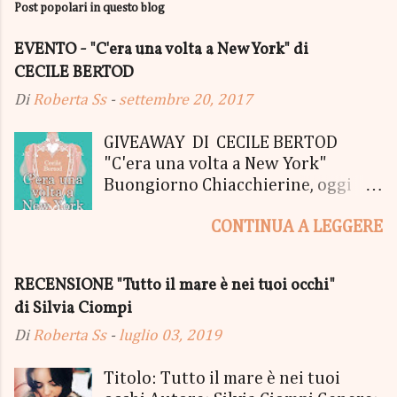
Post popolari in questo blog
EVENTO - "C'era una volta a New York" di
CECILE BERTOD
Di
Roberta Ss
-
settembre 20, 2017
GIVEAWAY DI CECILE BERTOD
"C'era una volta a New York"
Buongiorno Chiacchierine, oggi
siamo lieti di informarvi che
CONTINUA A LEGGERE
lanciamo il SUPER MEGA GIVEAWAY
di CECILE BERTOD per festeggiare
l'uscita del nuovo libro in uscita il
RECENSIONE "Tutto il mare è nei tuoi occhi"
05 Ottobre di "C'era una volta a
di Silvia Ciompi
New York", edito Newton Compton.
Un Giveaway molto ricco per la
Di
Roberta Ss
-
luglio 03, 2019
Fortunata Vincitrice del Primo
Premio, che si aggiudicherà tutto
Titolo: Tutto il mare è nei tuoi