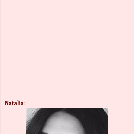
Natalia
:  