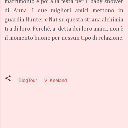
matrimonio e poi alla festa per il baby shower 
di Anna. I due migliori amici mettono in 
guardia Hunter e Nat su questa strana alchimia 
tra di loro. Perché, a  detta dei loro amici, non è 
il momento buono per nessun tipo di relazione.
BlogTour
Vi Keeland
C
o
m
m
e