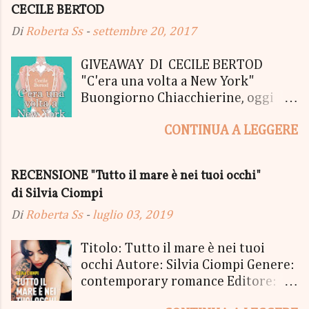
CECILE BERTOD
Di
Roberta Ss
-
settembre 20, 2017
GIVEAWAY DI CECILE BERTOD
"C'era una volta a New York"
Buongiorno Chiacchierine, oggi
siamo lieti di informarvi che
CONTINUA A LEGGERE
lanciamo il SUPER MEGA GIVEAWAY
di CECILE BERTOD per festeggiare
l'uscita del nuovo libro in uscita il
RECENSIONE "Tutto il mare è nei tuoi occhi"
05 Ottobre di "C'era una volta a
di Silvia Ciompi
New York", edito Newton Compton.
Un Giveaway molto ricco per la
Di
Roberta Ss
-
luglio 03, 2019
Fortunata Vincitrice del Primo
Premio, che si aggiudicherà tutto
Titolo: Tutto il mare è nei tuoi
in Un bel PACCO SORPRESA: - La
occhi Autore: Silvia Ciompi Genere:
Copia Cartacea di "C'era una volta a
contemporary romance Editore:
New York" - Una Copia Cartacea di
Sperling & Kupfer Data