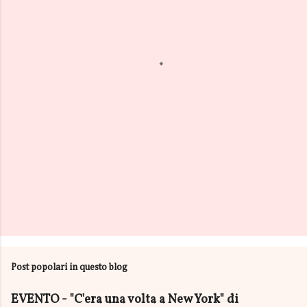
n
t
i
Post popolari in questo blog
EVENTO - "C'era una volta a New York" di