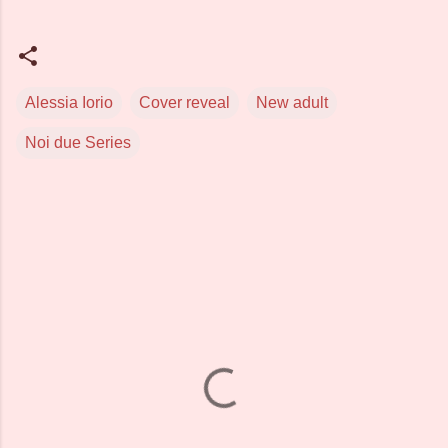
Alessia Iorio
Cover reveal
New adult
Noi due Series
C
o
m
m
e
n
t
i