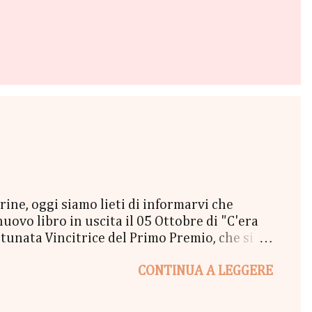
e, oggi siamo lieti di informarvi che
vo libro in uscita il 05 Ottobre di "C'era
unata Vincitrice del Primo Premio, che si
lta a New York" - Una Copia Cartacea di
CONTINUA A LEGGERE
tola di biscotti - un Messaggio in bottiglia
l Coraline 😉 - una Busta Booklovers Per il
ew York". Il Give parte oggi 20 Settembre e