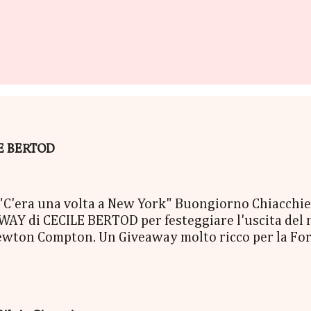
ILE BERTOD
era una volta a New York" Buongiorno Chiacchierin
Y di CECILE BERTOD per festeggiare l'uscita del nuo
ewton Compton. Un Giveaway molto ricco per la Fort
ACCO SORPRESA: - La Copia Cartacea di "C'era una vo
- una Mucchina Portachiavi - un Segnalibro - una Sca
enna Cecile Bertod - un biglietto per imbarcarsi su
 copia cartacea del nuovo libro "C'era una volta a N