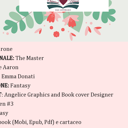
adrone
NALE:
The Master
te Aaron
: Emma Donati
NE:
Fantasy
T
: Angelice Graphics and Book cover Designer
Men #3
tasy
-book (Mobi, Epub, Pdf) e cartaceo