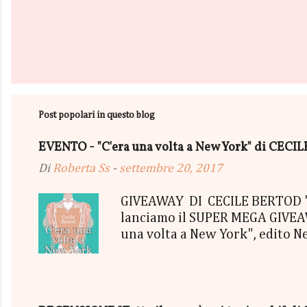
Post popolari in questo blog
EVENTO - "C'era una volta a New York" di CEC
Di
Roberta Ss
-
settembre 20, 2017
GIVEAWAY DI CECILE BERTOD "C'
lanciamo il SUPER MEGA GIVEAWA
una volta a New York", edito N
aggiudicherà tutto in Un bel P
"tutto ma non il mio Tailleur" 
con gommine a cuoricino - una P
secondo estratto ci sarà: - Una