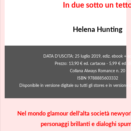
In due sotto un tett
Helena Hunting
DATA D'USCITA: 25 luglio 2019, ediz. ebook + ed
Prezzo: 13,90 € ed. cartacea - 5,99 € ed. di
Collana Always Romance
n. 20
ISBN 9788885603332
Disponibile in versione digitale su tutti gli stores e in versione c
Nel mondo glamour dell’alta società newyork
personaggi brillanti
e dialoghi spum