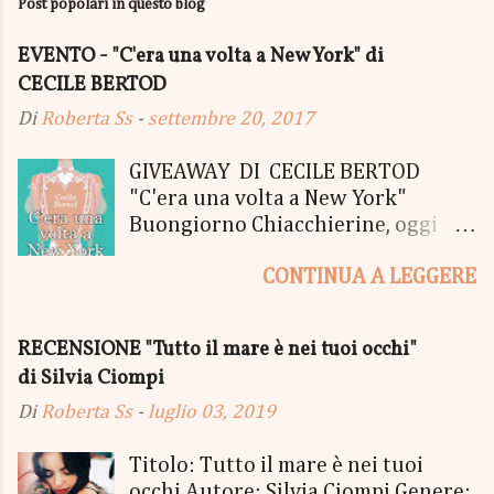
Post popolari in questo blog
EVENTO - "C'era una volta a New York" di
CECILE BERTOD
Di
Roberta Ss
-
settembre 20, 2017
GIVEAWAY DI CECILE BERTOD
"C'era una volta a New York"
Buongiorno Chiacchierine, oggi
siamo lieti di informarvi che
CONTINUA A LEGGERE
lanciamo il SUPER MEGA GIVEAWAY
di CECILE BERTOD per festeggiare
l'uscita del nuovo libro in uscita il
RECENSIONE "Tutto il mare è nei tuoi occhi"
05 Ottobre di "C'era una volta a
di Silvia Ciompi
New York", edito Newton Compton.
Un Giveaway molto ricco per la
Di
Roberta Ss
-
luglio 03, 2019
Fortunata Vincitrice del Primo
Premio, che si aggiudicherà tutto
Titolo: Tutto il mare è nei tuoi
in Un bel PACCO SORPRESA: - La
occhi Autore: Silvia Ciompi Genere: