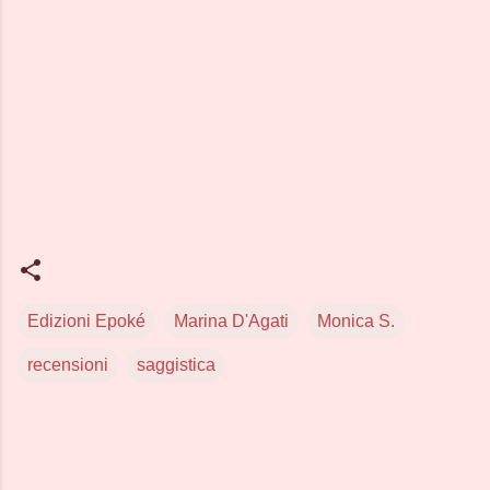
Edizioni Epoké
Marina D'Agati
Monica S.
recensioni
saggistica
C
o
m