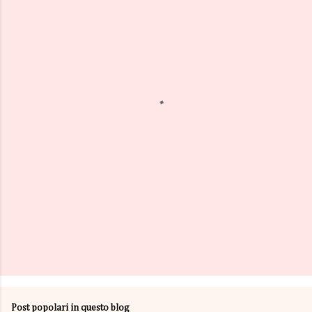
m
e
n
t
i
Post popolari in questo blog