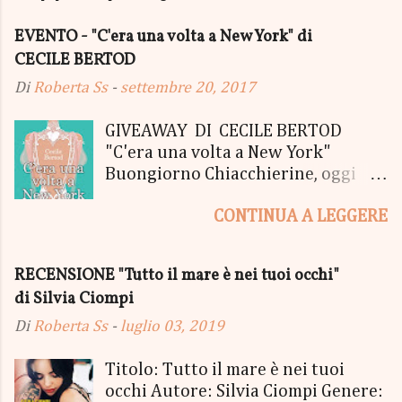
EVENTO - "C'era una volta a New York" di
CECILE BERTOD
Di
Roberta Ss
-
settembre 20, 2017
GIVEAWAY DI CECILE BERTOD
"C'era una volta a New York"
Buongiorno Chiacchierine, oggi
siamo lieti di informarvi che
CONTINUA A LEGGERE
lanciamo il SUPER MEGA GIVEAWAY
di CECILE BERTOD per festeggiare
l'uscita del nuovo libro in uscita il
RECENSIONE "Tutto il mare è nei tuoi occhi"
05 Ottobre di "C'era una volta a
di Silvia Ciompi
New York", edito Newton Compton.
Un Giveaway molto ricco per la
Di
Roberta Ss
-
luglio 03, 2019
Fortunata Vincitrice del Primo
Premio, che si aggiudicherà tutto
Titolo: Tutto il mare è nei tuoi
in Un bel PACCO SORPRESA: - La
occhi Autore: Silvia Ciompi Genere: