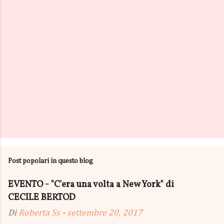
i
Post popolari in questo blog
EVENTO - "C'era una volta a New York" di
CECILE BERTOD
Di
Roberta Ss
-
settembre 20, 2017