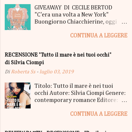
GIVEAWAY DI CECILE BERTOD
"C'era una volta a New York"
Buongiorno Chiacchierine, oggi
siamo lieti di informarvi che
CONTINUA A LEGGERE
lanciamo il SUPER MEGA GIVEAWAY
di CECILE BERTOD per festeggiare
l'uscita del nuovo libro in uscita il
RECENSIONE "Tutto il mare è nei tuoi occhi"
05 Ottobre di "C'era una volta a
di Silvia Ciompi
New York", edito Newton Compton.
Un Giveaway molto ricco per la
Di
Roberta Ss
-
luglio 03, 2019
Fortunata Vincitrice del Primo
Premio, che si aggiudicherà tutto
Titolo: Tutto il mare è nei tuoi
in Un bel PACCO SORPRESA: - La
occhi Autore: Silvia Ciompi Genere:
Copia Cartacea di "C'era una volta a
contemporary romance Editore:
New York" - Una Copia Cartacea di
Sperling & Kupfer Data
"tutto ma non il mio Tailleur" - una
CONTINUA A LEGGERE
Pubblicazione: 4 giugno Formato:
Mucchina Portachiavi - un
Ebook e Cartaceo Prezzo: 9.99 /
Segnalibro - una Scatola di biscotti
15.21 «Allora, andiamo?» «Dove,