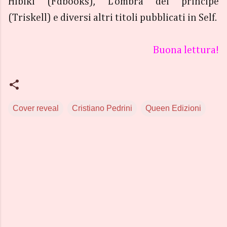
Hibiki (Fdbooks), L’ombra del principe
(Triskell) e diversi altri titoli pubblicati in Self.
Buona lettura!
Cover reveal
Cristiano Pedrini
Queen Edizioni
C
o
m
m
e
n
t