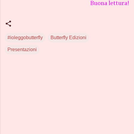
Buona lettura!
#ioleggobutterfly
Butterfly Edizioni
Presentazioni
C
o
m
m
e
n
t
i