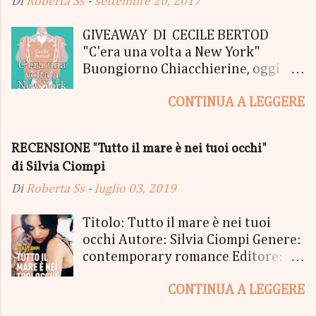
Di
Roberta Ss
-
settembre 20, 2017
GIVEAWAY DI CECILE BERTOD
"C'era una volta a New York"
Buongiorno Chiacchierine, oggi
siamo lieti di informarvi che
CONTINUA A LEGGERE
lanciamo il SUPER MEGA GIVEAWAY
di CECILE BERTOD per festeggiare
l'uscita del nuovo libro in uscita il
RECENSIONE "Tutto il mare è nei tuoi occhi"
05 Ottobre di "C'era una volta a
di Silvia Ciompi
New York", edito Newton Compton.
Un Giveaway molto ricco per la
Di
Roberta Ss
-
luglio 03, 2019
Fortunata Vincitrice del Primo
Premio, che si aggiudicherà tutto
Titolo: Tutto il mare è nei tuoi
in Un bel PACCO SORPRESA: - La
occhi Autore: Silvia Ciompi Genere:
Copia Cartacea di "C'era una volta a
contemporary romance Editore:
New York" - Una Copia Cartacea di
Sperling & Kupfer Data
"tutto ma non il mio Tailleur" - una
CONTINUA A LEGGERE
Pubblicazione: 4 giugno Formato:
Mucchina Portachiavi - un
Ebook e Cartaceo Prezzo: 9.99 /