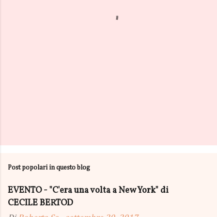
t
i
Post popolari in questo blog
EVENTO - "C'era una volta a New York" di
CECILE BERTOD