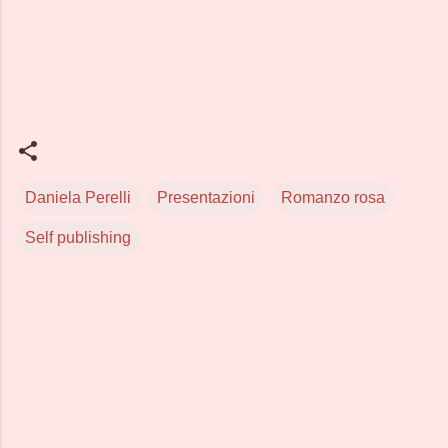
Daniela Perelli
Presentazioni
Romanzo rosa
Self publishing
C
o
m
m
e
n