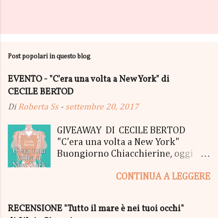
Post popolari in questo blog
EVENTO - "C'era una volta a New York" di
CECILE BERTOD
Di
Roberta Ss
-
settembre 20, 2017
GIVEAWAY DI CECILE BERTOD
"C'era una volta a New York"
Buongiorno Chiacchierine, oggi
siamo lieti di informarvi che
CONTINUA A LEGGERE
lanciamo il SUPER MEGA GIVEAWAY
di CECILE BERTOD per festeggiare
l'uscita del nuovo libro in uscita il
RECENSIONE "Tutto il mare è nei tuoi occhi"
05 Ottobre di "C'era una volta a