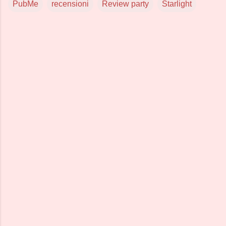
PubMe
recensioni
Review party
Starlight
C
o
m
m
e
n
t
i