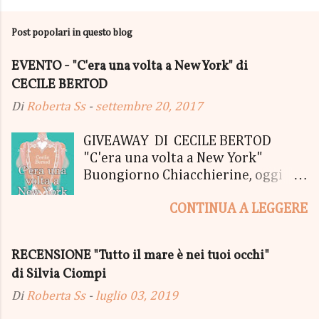
Post popolari in questo blog
EVENTO - "C'era una volta a New York" di
CECILE BERTOD
Di
Roberta Ss
-
settembre 20, 2017
GIVEAWAY DI CECILE BERTOD
"C'era una volta a New York"
Buongiorno Chiacchierine, oggi
siamo lieti di informarvi che
CONTINUA A LEGGERE
lanciamo il SUPER MEGA GIVEAWAY
di CECILE BERTOD per festeggiare
l'uscita del nuovo libro in uscita il
RECENSIONE "Tutto il mare è nei tuoi occhi"
05 Ottobre di "C'era una volta a
di Silvia Ciompi
New York", edito Newton Compton.
Un Giveaway molto ricco per la
Di
Roberta Ss
-
luglio 03, 2019
Fortunata Vincitrice del Primo