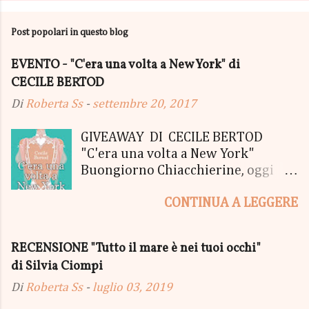
Post popolari in questo blog
EVENTO - "C'era una volta a New York" di
CECILE BERTOD
Di
Roberta Ss
-
settembre 20, 2017
GIVEAWAY DI CECILE BERTOD
"C'era una volta a New York"
Buongiorno Chiacchierine, oggi
siamo lieti di informarvi che
CONTINUA A LEGGERE
lanciamo il SUPER MEGA GIVEAWAY
di CECILE BERTOD per festeggiare
l'uscita del nuovo libro in uscita il
RECENSIONE "Tutto il mare è nei tuoi occhi"
05 Ottobre di "C'era una volta a
di Silvia Ciompi
New York", edito Newton Compton.
Un Giveaway molto ricco per la
Di
Roberta Ss
-
luglio 03, 2019
Fortunata Vincitrice del Primo