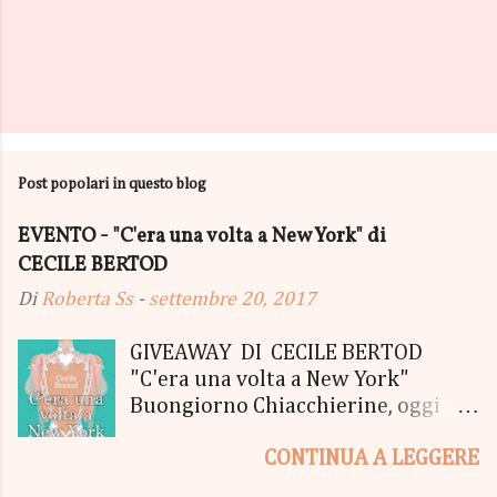
Post popolari in questo blog
EVENTO - "C'era una volta a New York" di
CECILE BERTOD
Di
Roberta Ss
-
settembre 20, 2017
GIVEAWAY DI CECILE BERTOD
"C'era una volta a New York"
Buongiorno Chiacchierine, oggi
siamo lieti di informarvi che
CONTINUA A LEGGERE
lanciamo il SUPER MEGA GIVEAWAY
di CECILE BERTOD per festeggiare