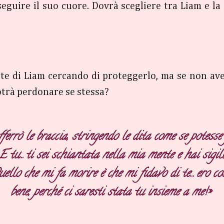
seguire il suo cuore. Dovrà scegliere tra Liam e la
ente di Liam cercando di proteggerlo, ma se non av
otrà perdonare se stessa?
ferrò le braccia, stringendo le dita come se potesse
tu… ti sei schiantata nella mia mente e hai sigilla
uello che mi fa morire è che mi fidavo di te… ero cos
bene, perché ci saresti stata tu insieme a me!»