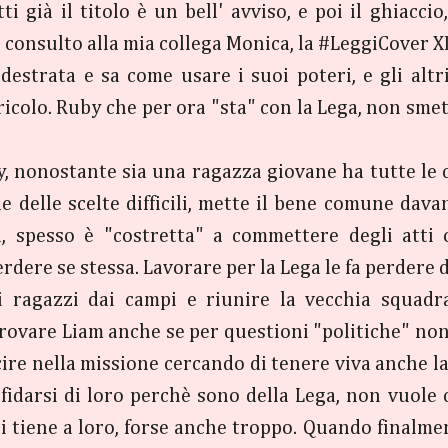
i già il titolo è un bell' avviso, e poi il ghiaccio
n consulto alla mia collega Monica, la #LeggiCover XD
estrata e sa come usare i suoi poteri, e gli altr
ricolo. Ruby che per ora "sta" con la Lega, non smet
, nonostante sia una ragazza giovane ha tutte le ca
nde delle scelte difficili, mette il bene comune dav
, spesso è "costretta" a commettere degli atti or
erdere se stessa. Lavorare per la Lega le fa perdere d
 i ragazzi dai campi e riunire la vecchia squadr
trovare Liam anche se per questioni "politiche" non 
cire nella missione cercando di tenere viva anche 
idarsi di loro perchè sono della Lega, non vuole 
ci tiene a loro, forse anche troppo. Quando finalmen