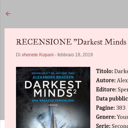
RECENSIONE "Darkest Minds 2 - 
Di
xhenete Kopani
-
febbraio 18, 2019
Titolo:
Darke
Autore:
Alex
Editore:
Sper
Data pubblic
Pagine:
383
Genere:
Youn
Serie:
Second