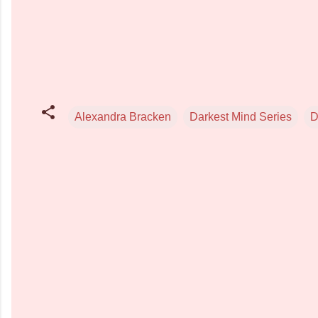
Alexandra Bracken
Darkest Mind Series
D
C
o
m
m
e
n
t
i