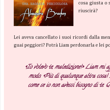
cosa giusta o 
riuscirà?
Lei aveva cancellato i suoi ricordi dalla m
guai peggiori? Potrà Liam perdonarla e lei p
«Io volevo te, maledizione!» Liam mi af
modo. «Più di qualunque altra cosa! E 
come se io non avessi bisogno di te. Q