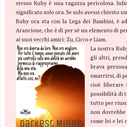
stesso Ruby è una ragazza pericolosa. Infatt
significato solo ora. Se solo avessi chiesto u
Ruby ora sta con la Lega dei Bambini, è add
Arancione, che è di per sé un elemento di pe
ai suoi vecchi amici: Zu, Cicco e Liam.
La nostra Ruby
gli altri, pre
brava persona
smarrirsi, di p
cioè liberare
possibilità di 
tutto per rius
non dovrebbe f
come lei e lei 