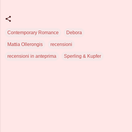
Contemporary Romance
Debora
Mattia Ollerongis
recensioni
recensioni in anteprima
Sperling & Kupfer
C
o
m
m
e
n
t
i