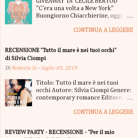
GIVEAWAY DI CECILE BERTOD
"C'era una volta a New York"
Buongiorno Chiacchierine, oggi
siamo lieti di informarvi che
CONTINUA A LEGGERE
lanciamo il SUPER MEGA GIVEAWAY
di CECILE BERTOD per festeggiare
l'uscita del nuovo libro in uscita il
RECENSIONE "Tutto il mare è nei tuoi occhi"
05 Ottobre di "C'era una volta a
di Silvia Ciompi
New York", edito Newton Compton.
Un Giveaway molto ricco per la
Di
Roberta Ss
-
luglio 03, 2019
Fortunata Vincitrice del Primo
Premio, che si aggiudicherà tutto
Titolo: Tutto il mare è nei tuoi
in Un bel PACCO SORPRESA: - La
occhi Autore: Silvia Ciompi Genere:
Copia Cartacea di "C'era una volta a
contemporary romance Editore:
New York" - Una Copia Cartacea di
Sperling & Kupfer Data
"tutto ma non il mio Tailleur" - una
CONTINUA A LEGGERE
Pubblicazione: 4 giugno Formato:
Mucchina Portachiavi - un
Ebook e Cartaceo Prezzo: 9.99 /
Segnalibro - una Scatola di biscotti
15.21 «Allora, andiamo?» «Dove,
REVIEW PARTY - RECENSIONE - "Per il mio
- un Messaggio in bottiglia con
stavolta?» «Alla fine del mondo.» Ci