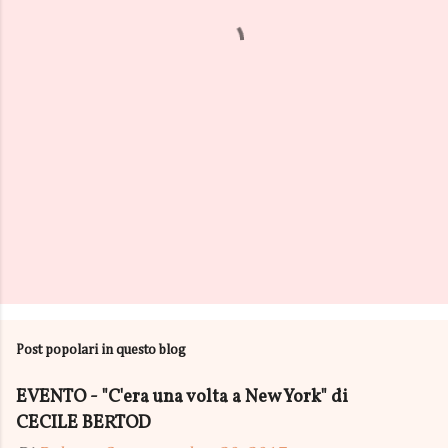
t
i
Post popolari in questo blog
EVENTO - "C'era una volta a New York" di
CECILE BERTOD