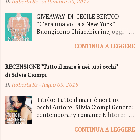
Di
Roberta Ss
-
settembre 20, 2017
GIVEAWAY DI CECILE BERTOD
"C'era una volta a New York"
Buongiorno Chiacchierine, oggi
siamo lieti di informarvi che
CONTINUA A LEGGERE
lanciamo il SUPER MEGA GIVEAWAY
di CECILE BERTOD per festeggiare
l'uscita del nuovo libro in uscita il
RECENSIONE "Tutto il mare è nei tuoi occhi"
05 Ottobre di "C'era una volta a
di Silvia Ciompi
New York", edito Newton Compton.
Un Giveaway molto ricco per la
Di
Roberta Ss
-
luglio 03, 2019
Fortunata Vincitrice del Primo
Premio, che si aggiudicherà tutto
Titolo: Tutto il mare è nei tuoi
in Un bel PACCO SORPRESA: - La
occhi Autore: Silvia Ciompi Genere:
Copia Cartacea di "C'era una volta a
contemporary romance Editore:
New York" - Una Copia Cartacea di
Sperling & Kupfer Data
"tutto ma non il mio Tailleur" - una
CONTINUA A LEGGERE
Pubblicazione: 4 giugno Formato:
Mucchina Portachiavi - un
Ebook e Cartaceo Prezzo: 9.99 /