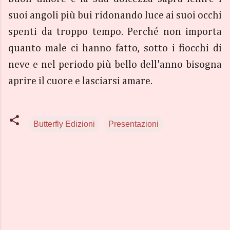
suoi angoli più bui ridonando luce ai suoi occhi
spenti da troppo tempo. Perché non importa
quanto male ci hanno fatto, sotto i fiocchi di
neve e nel periodo più bello dell'anno bisogna
aprire il cuore e lasciarsi amare.
Butterfly Edizioni
Presentazioni
C
o
m
m
e
n