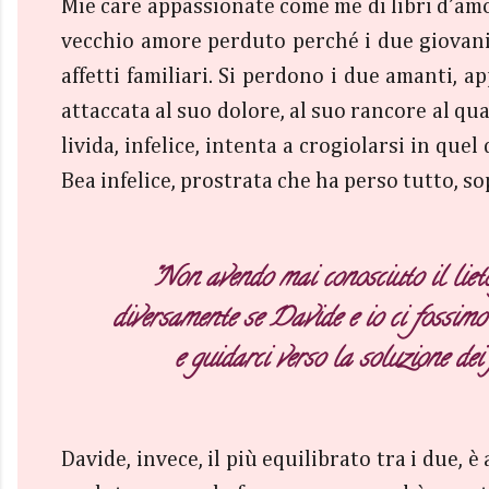
Mie care appassionate come me di libri d’amo
vecchio amore perduto perché i due giovani
affetti familiari. Si perdono i due amanti, 
attaccata al suo dolore, al suo rancore al qua
livida, infelice, intenta a crogiolarsi in que
Bea infelice, prostrata che ha perso tutto, s
"Non avendo mai conosciuto il lieto 
diversamente se Davide e io ci fossimo
e guidarci verso la soluzione dei
Davide, invece, il più equilibrato tra i due, è