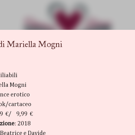
Passa ai contenuti principali
i Mariella Mogni
iliabili
ella Mogni
nce erotico
ook/cartaceo
9 €/ 9,99 €
azione
: 2018
 Beatrice e Davide