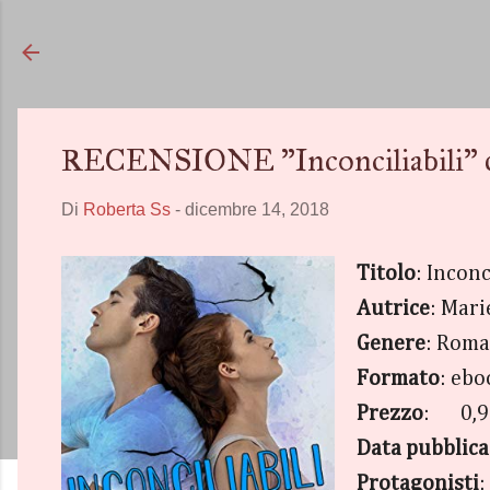
RECENSIONE "Inconciliabili" d
Di
Roberta Ss
-
dicembre 14, 2018
Titolo
: Inconc
Autrice
: Mari
Genere
: Roma
Formato
: eb
Prezzo
: 0,9
Data pubblic
Protagonisti
: