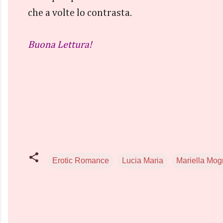
che a volte lo contrasta.
Buona Lettura!
Erotic Romance
Lucia Maria
Mariella Mog
C
o
m