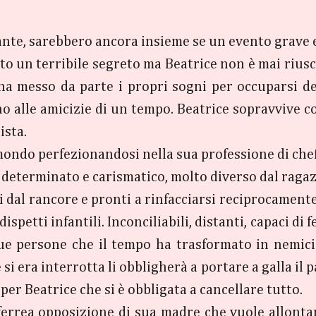
ante, sarebbero ancora insieme se un evento grave e
sto un terribile segreto ma Beatrice non è mai riusci
ha messo da parte i propri sogni per occuparsi del
no alle amicizie di un tempo. Beatrice sopravvive c
ista.
 mondo perfezionandosi nella sua professione di chef 
a, determinato e carismatico, molto diverso dal raga
i dal rancore e pronti a rinfacciarsi reciprocamente
spetti infantili. Inconciliabili, distanti, capaci di f
due persone che il tempo ha trasformato in nemici 
si era interrotta li obbligherà a portare a galla il p
per Beatrice che si è obbligata a cancellare tutto.
 ferrea opposizione di sua madre che vuole allonta