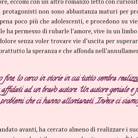
re, eccomi con un altro romanzo letto con curiosità.
 protagonisti non sono abbastanza maturi per pro
appena poco più che adolescenti, e procedono su vie
le ha permesso di rubarle l’amore, vive in un limbo 
l dolore senza voler trovare vie d’uscita per supera
oprattutto la speranza e che affonda nell’annullamen
fine, lo cerco in storie in cui tutto sembra realizz
 affidati ad un bravo autore. Un autore geniale e f
 problemi che ci hanno allontanati. Invece ci siamo 
 andato avanti, ha cercato almeno di realizzare i suo