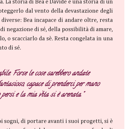
 La storia di Bea e Davide è una storia di un
teggerlo dal vento della devastazione degli
 diverse: Bea incapace di andare oltre, resta
di negazione di sé, della possibilità di amare,
rlo, o scacciarlo da sè. Resta congelata in una
to di sé.
abile. Forse le cose sarebbero andate
antasioso, capace di prenderci per mano
persi e la mia vita si è arenata."
i sogni, di portare avanti i suoi progetti, si è