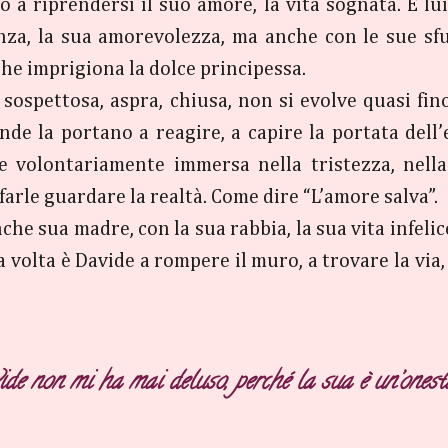
a riprendersi il suo amore, la vita sognata. È lui
ienza, la sua amorevolezza, ma anche con le sue sfu
 che imprigiona la dolce principessa.
sospettosa, aspra, chiusa, non si evolve quasi fino
onde la portano a reagire, a capire la portata del
re volontariamente immersa nella tristezza, nella 
farle guardare la realtà. Come dire “L’amore salva”.
he sua madre, con la sua rabbia, la sua vita infelice
 volta è Davide a rompere il muro, a trovare la via
ide non mi ha mai deluso, perché la sua è un’onestà 