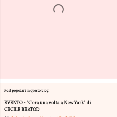
t
i
Post popolari in questo blog
EVENTO - "C'era una volta a New York" di
CECILE BERTOD