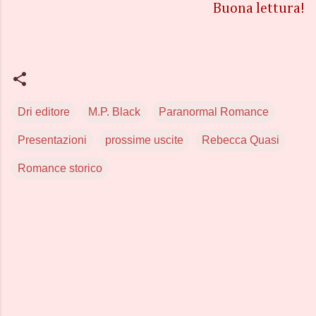
Buona lettura!
Dri editore
M.P. Black
Paranormal Romance
Presentazioni
prossime uscite
Rebecca Quasi
Romance storico
C
o
m
m
e
n