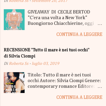
Di
Roberta Ss
-
settembre 20, 2017
GIVEAWAY DI CECILE BERTOD
"C'era una volta a New York"
Buongiorno Chiacchierine, oggi
siamo lieti di informarvi che
CONTINUA A LEGGERE
lanciamo il SUPER MEGA GIVEAWAY
di CECILE BERTOD per festeggiare
l'uscita del nuovo libro in uscita il
RECENSIONE "Tutto il mare è nei tuoi occhi"
05 Ottobre di "C'era una volta a
di Silvia Ciompi
New York", edito Newton Compton.
Un Giveaway molto ricco per la
Di
Roberta Ss
-
luglio 03, 2019
Fortunata Vincitrice del Primo
Premio, che si aggiudicherà tutto
Titolo: Tutto il mare è nei tuoi
in Un bel PACCO SORPRESA: - La
occhi Autore: Silvia Ciompi Genere:
Copia Cartacea di "C'era una volta a
contemporary romance Editore:
New York" - Una Copia Cartacea di
Sperling & Kupfer Data
"tutto ma non il mio Tailleur" - una
CONTINUA A LEGGERE
Pubblicazione: 4 giugno Formato:
Mucchina Portachiavi - un
Ebook e Cartaceo Prezzo: 9.99 /