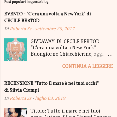
Post popolari in questo blog
EVENTO - "C'era una volta a New York" di
CECILE BERTOD
Di
Roberta Ss
-
settembre 20, 2017
GIVEAWAY DI CECILE BERTOD
"C'era una volta a New York"
Buongiorno Chiacchierine, oggi
siamo lieti di informarvi che
CONTINUA A LEGGERE
lanciamo il SUPER MEGA GIVEAWAY
di CECILE BERTOD per festeggiare
l'uscita del nuovo libro in uscita il
RECENSIONE "Tutto il mare è nei tuoi occhi"
05 Ottobre di "C'era una volta a
di Silvia Ciompi
New York", edito Newton Compton.
Un Giveaway molto ricco per la
Di
Roberta Ss
-
luglio 03, 2019
Fortunata Vincitrice del Primo
Premio, che si aggiudicherà tutto
Titolo: Tutto il mare è nei tuoi
in Un bel PACCO SORPRESA: - La