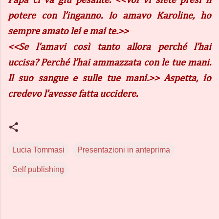
Papà ci va giù pesante. <<Voi vi siete presi il
potere con l’inganno. Io amavo Karoline, ho
sempre amato lei e mai te.>>
<<Se l’amavi così tanto allora perché l’hai
uccisa? Perché l’hai ammazzata con le tue mani.
Il suo sangue e sulle tue mani.>> Aspetta, io
credevo l’avesse fatta uccidere.
Lucia Tommasi
Presentazioni in anteprima
Self publishing
C
o