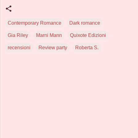
Contemporary Romance
Dark romance
Gia Riley
Marni Mann
Quixote Edizioni
recensioni
Review party
Roberta S.
C
o
m
m
e
n
t
i