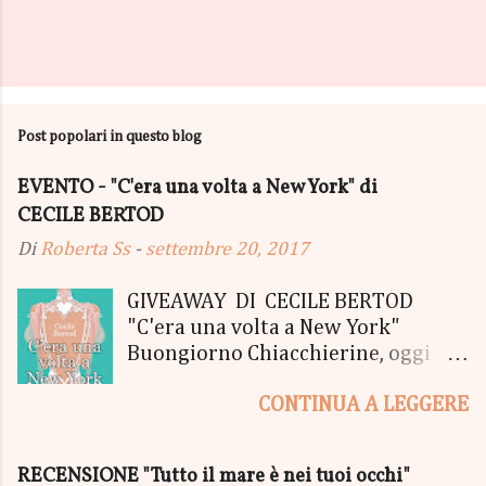
Post popolari in questo blog
EVENTO - "C'era una volta a New York" di
CECILE BERTOD
Di
Roberta Ss
-
settembre 20, 2017
GIVEAWAY DI CECILE BERTOD
"C'era una volta a New York"
Buongiorno Chiacchierine, oggi
siamo lieti di informarvi che
CONTINUA A LEGGERE
lanciamo il SUPER MEGA GIVEAWAY
di CECILE BERTOD per festeggiare
l'uscita del nuovo libro in uscita il
RECENSIONE "Tutto il mare è nei tuoi occhi"
05 Ottobre di "C'era una volta a