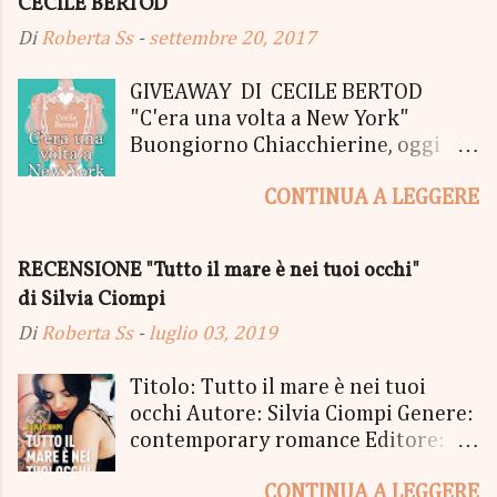
CECILE BERTOD
c
o
Di
Roberta Ss
-
settembre 20, 2017
m
m
e
GIVEAWAY DI CECILE BERTOD
n
"C'era una volta a New York"
t
Buongiorno Chiacchierine, oggi
o
siamo lieti di informarvi che
CONTINUA A LEGGERE
lanciamo il SUPER MEGA GIVEAWAY
di CECILE BERTOD per festeggiare
l'uscita del nuovo libro in uscita il
RECENSIONE "Tutto il mare è nei tuoi occhi"
05 Ottobre di "C'era una volta a
di Silvia Ciompi
New York", edito Newton Compton.
Un Giveaway molto ricco per la
Di
Roberta Ss
-
luglio 03, 2019
Fortunata Vincitrice del Primo
Premio, che si aggiudicherà tutto
Titolo: Tutto il mare è nei tuoi
in Un bel PACCO SORPRESA: - La
occhi Autore: Silvia Ciompi Genere:
Copia Cartacea di "C'era una volta a
contemporary romance Editore:
New York" - Una Copia Cartacea di
Sperling & Kupfer Data
"tutto ma non il mio Tailleur" - una
CONTINUA A LEGGERE
Pubblicazione: 4 giugno Formato: