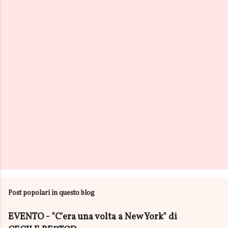
e
n
t
i
P
o
s
Post popolari in questo blog
t
a
u
EVENTO - "C'era una volta a New York" di
n