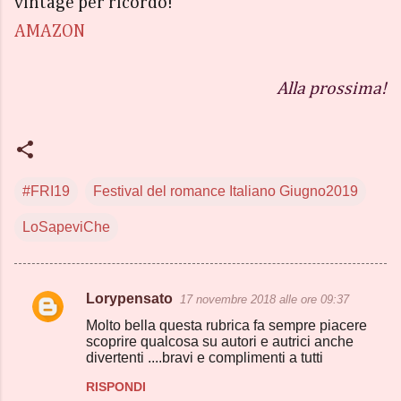
vintage per ricordo!
AMAZON
Alla prossima!
#FRI19
Festival del romance Italiano Giugno2019
LoSapeviChe
Lorypensato
17 novembre 2018 alle ore 09:37
C
Molto bella questa rubrica fa sempre piacere
o
scoprire qualcosa su autori e autrici anche
divertenti ....bravi e complimenti a tutti
m
m
RISPONDI