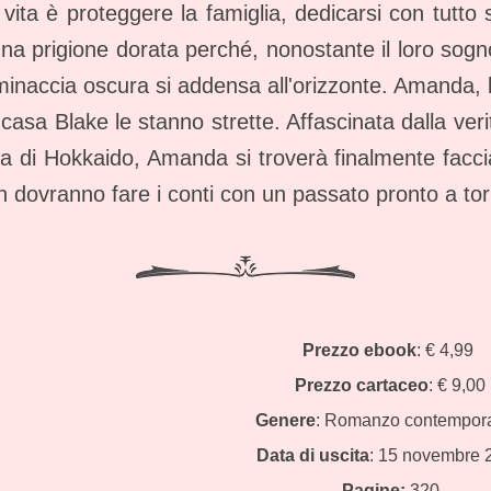
vita è proteggere la famiglia, dedicarsi con tutt
na prigione dorata perché, nonostante il loro sog
a minaccia oscura si addensa all'orizzonte. Amanda, 
i casa Blake le stanno strette. Affascinata dalla ve
sola di Hokkaido, Amanda si troverà finalmente facc
dovranno fare i conti con un passato pronto a torn
Prezzo
ebook
: € 4,99
Prezzo
cartaceo
: € 9,00
Genere
: Romanzo contempor
Data di uscita
: 15 novembre 
Pagine:
320