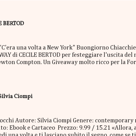
ILE BERTOD
era una volta a New York" Buongiorno Chiacchierin
Y di CECILE BERTOD per festeggiare l'uscita del nuo
ewton Compton. Un Giveaway molto ricco per la Fort
ACCO SORPRESA: - La Copia Cartacea di "C'era una vo
- una Mucchina Portachiavi - un Segnalibro - una Sca
enna Cecile Bertod - un biglietto per imbarcarsi su
 copia cartacea del nuovo libro "C'era una volta a N
Silvia Ciompi
oi occhi Autore: Silvia Ciompi Genere: contemporary
o: Ebook e Cartaceo Prezzo: 9.99 / 15.21 «Allora, a
 una volta e ti lasciano subito il segno, come se ti 