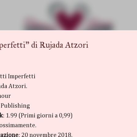
Passa ai contenuti principali
fetti" di Rujada Atzori
etti Imperfetti
ada Atzori.
mour
f Publishing
k
: 1.99 (Primi giorni a 0,99)
rossimamente.
cazione
: 20 novembre 2018.