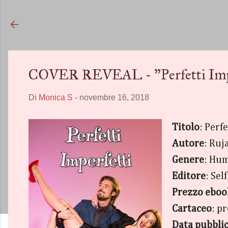
COVER REVEAL - "Perfetti Imper
Di
Monica S
-
novembre 16, 2018
Titolo
: Perf
Autore
: Ruj
Genere
: Hu
Editore
: Sel
Prezzo eboo
Cartaceo
: p
Data pubbli