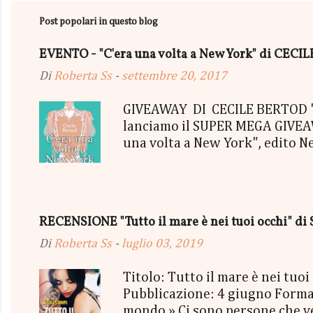
Post popolari in questo blog
EVENTO - "C'era una volta a New York" di CEC
Di
Roberta Ss
-
settembre 20, 2017
GIVEAWAY DI CECILE BERTOD "C'
lanciamo il SUPER MEGA GIVEAWA
una volta a New York", edito N
aggiudicherà tutto in Un bel P
"tutto ma non il mio Tailleur" 
con gommine a cuoricino - una P
secondo estratto ci sarà: - Una
RECENSIONE "Tutto il mare è nei tuoi occhi" di 
terminerà...
Di
Roberta Ss
-
luglio 03, 2019
Titolo: Tutto il mare è nei tu
Pubblicazione: 4 giugno Format
mondo.» Ci sono persone che vedi