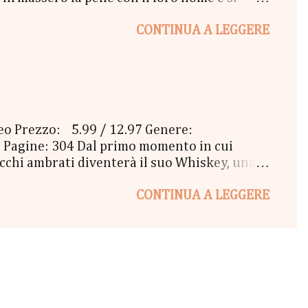
oi tatuaggi sbiaditi, i ricci scombinati e il
CONTINUA A LEGGERE
re, un pomeriggio d'inverno, mentre fuori il
mmeno resa conto di quello che stava
va mai pensato che amare qualcuno potesse
ceo Prezzo: 5.99 / 12.97 Genere:
 Pagine: 304 Dal primo momento in cui
 occhi ambrati diventerà il suo Whiskey, una
 loro amicizia si fa sempre più complicata, e
CONTINUA A LEGGERE
rcostanze sembrano essere sempre avverse?
 cuore dell'uomo che da sempre le
 tirare i fili del vero amore, in un turbinio
 voler ...