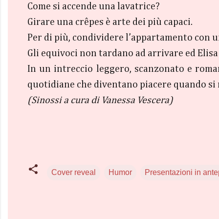
Come si accende una lavatrice?
Girare una crêpes è arte dei più capaci.
Per di più, condividere l’appartamento con u
Gli equivoci non tardano ad arrivare ed Elis
In un intreccio leggero, scanzonato e romant
quotidiane che diventano piacere quando si m
(Sinossi a cura di Vanessa Vescera)
Cover reveal
Humor
Presentazioni in ant
C
o