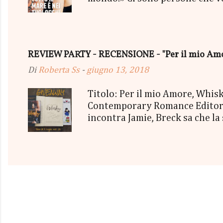
mischiassero alle tue molecole. 
sorriso più strafottente dell'u
cielo grigio minacciava pioggia
succedendo, troppo presa a viv
REVIEW PARTY - RECENSIONE - "Per il mio Amor
essere così. Così bello, così vero
Di
Roberta Ss
-
giugno 13, 2018
Titolo: Per il mio Amore, Whi
Contemporary Romance Editore:
incontra Jamie, Breck sa che la
irrinunciabile dipendenza. Mes
la loro attrazione sempre più 
Quanto duramente e quanto a l
appartiene? Una storia cruda, ap
di emozioni. travolgenti. Ci vu