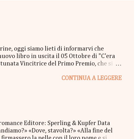
e, oggi siamo lieti di informarvi che
vo libro in uscita il 05 Ottobre di "C'era
unata Vincitrice del Primo Premio, che si
lta a New York" - Una Copia Cartacea di
CONTINUA A LEGGERE
tola di biscotti - un Messaggio in bottiglia
l Coraline 😉 - una Busta Booklovers Per il
ew York". Il Give parte oggi 20 Settembre e
 romance Editore: Sperling & Kupfer Data
ndiamo?» «Dove, stavolta?» «Alla fine del
firmassero la pelle con il loro nome e si